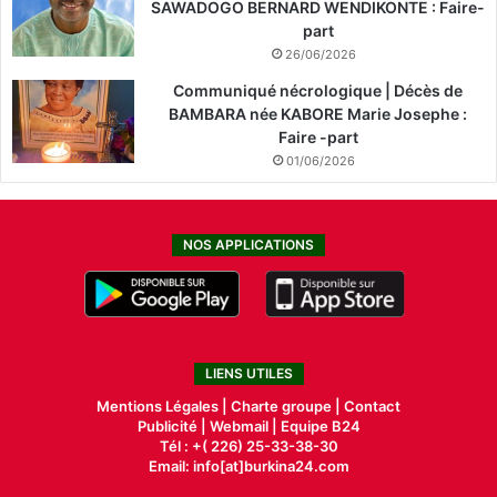
SAWADOGO BERNARD WENDIKONTE : Faire-
part
26/06/2026
Communiqué nécrologique | Décès de
BAMBARA née KABORE Marie Josephe :
Faire -part
01/06/2026
NOS APPLICATIONS
LIENS UTILES
Mentions Légales |
Charte groupe |
Contact
Publicité
|
Webmail |
Equipe B24
Tél : +( 226) 25-33-38-30
Email: info[at]burkina24.com