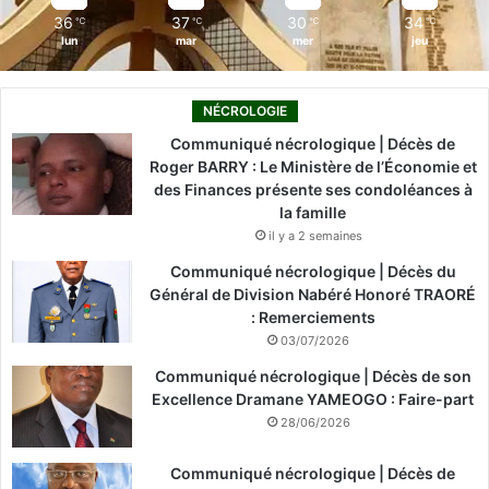
36
37
30
34
℃
℃
℃
℃
lun
mar
mer
jeu
NÉCROLOGIE
Communiqué nécrologique | Décès de
Roger BARRY : Le Ministère de l’Économie et
des Finances présente ses condoléances à
la famille
il y a 2 semaines
Communiqué nécrologique | Décès du
Général de Division Nabéré Honoré TRAORÉ
: Remerciements
03/07/2026
Communiqué nécrologique | Décès de son
Excellence Dramane YAMEOGO : Faire-part
28/06/2026
Communiqué nécrologique | Décès de