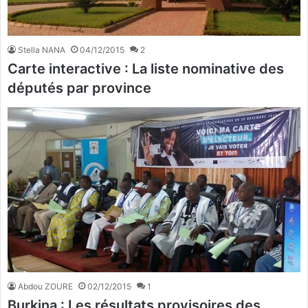
Stella NANA
04/12/2015
2
Carte interactive : La liste nominative des
députés par province
Abdou ZOURE
02/12/2015
1
Burkina : Les résultats provisoires des