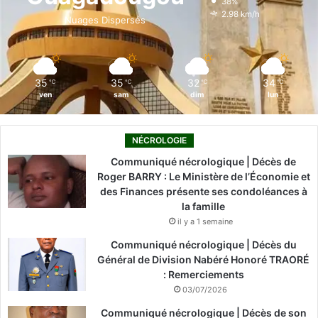
38%
o
i
e
r
2.98 km/h
Nuages Dispersés
k
n
a
m
35
35
32
34
℃
℃
℃
℃
ven
sam
dim
lun
NÉCROLOGIE
Communiqué nécrologique | Décès de
Roger BARRY : Le Ministère de l’Économie et
des Finances présente ses condoléances à
la famille
il y a 1 semaine
Communiqué nécrologique | Décès du
Général de Division Nabéré Honoré TRAORÉ
: Remerciements
03/07/2026
Communiqué nécrologique | Décès de son