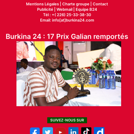
Mentions Légales |
Charte groupe |
Contact
Publicité
|
Webmail |
Equipe B24
Tél : +( 226) 25-33-38-30
Email: info[at]burkina24.com
Burkina 24 : 17 Prix Galian remportés
SUIVEZ-NOUS SUR