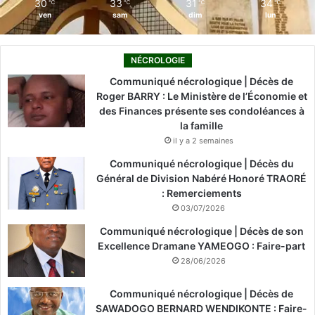
30
33
31
34
℃
℃
℃
℃
ven
sam
dim
lun
NÉCROLOGIE
Communiqué nécrologique | Décès de
Roger BARRY : Le Ministère de l’Économie et
des Finances présente ses condoléances à
la famille
il y a 2 semaines
Communiqué nécrologique | Décès du
Général de Division Nabéré Honoré TRAORÉ
: Remerciements
03/07/2026
Communiqué nécrologique | Décès de son
Excellence Dramane YAMEOGO : Faire-part
28/06/2026
Communiqué nécrologique | Décès de
SAWADOGO BERNARD WENDIKONTE : Faire-