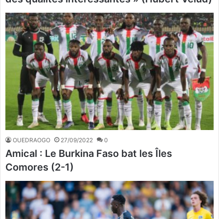
OUEDRAOGO
27/09/2022
0
Amical : Le Burkina Faso bat les Îles
Comores (2-1)