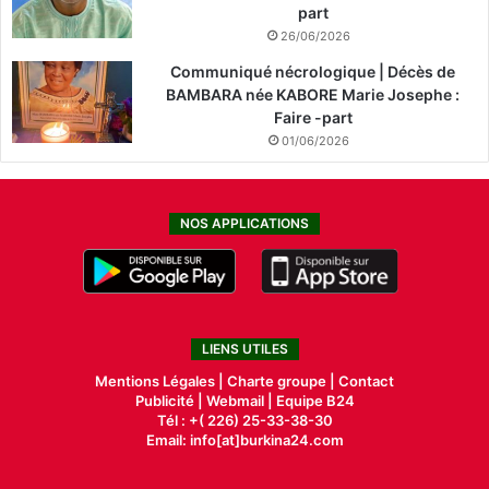
part
26/06/2026
Communiqué nécrologique | Décès de
BAMBARA née KABORE Marie Josephe :
Faire -part
01/06/2026
NOS APPLICATIONS
LIENS UTILES
Mentions Légales |
Charte groupe |
Contact
Publicité
|
Webmail |
Equipe B24
Tél : +( 226) 25-33-38-30
Email: info[at]burkina24.com