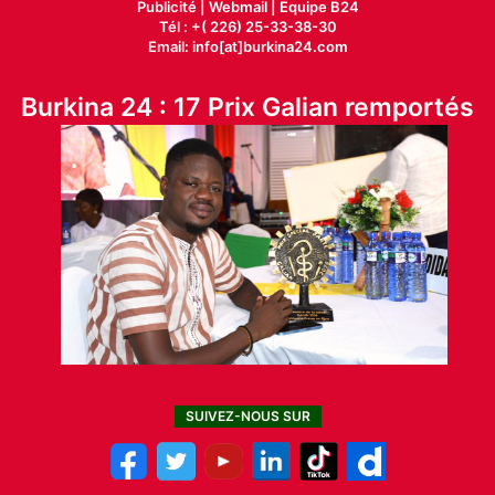
Publicité
|
Webmail |
Equipe B24
Tél : +( 226) 25-33-38-30
Email: info[at]burkina24.com
Burkina 24 : 17 Prix Galian remportés
SUIVEZ-NOUS SUR