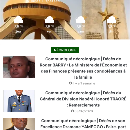
Nuages Dispersés
k
n
a
m
35
35
35
33
℃
℃
℃
℃
jeu
ven
sam
dim
NÉCROLOGIE
Communiqué nécrologique | Décès de
Roger BARRY : Le Ministère de l’Économie et
des Finances présente ses condoléances à
la famille
il y a 1 semaine
Communiqué nécrologique | Décès du
Général de Division Nabéré Honoré TRAORÉ
: Remerciements
03/07/2026
Communiqué nécrologique | Décès de son
Excellence Dramane YAMEOGO : Faire-part