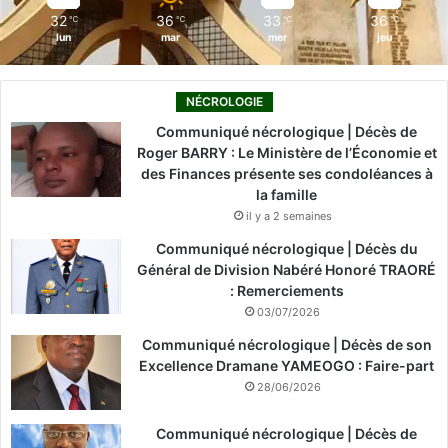
32
36
33
36
℃
℃
℃
℃
lun
mar
mer
jeu
NÉCROLOGIE
Communiqué nécrologique | Décès de
Roger BARRY : Le Ministère de l’Économie et
des Finances présente ses condoléances à
la famille
il y a 2 semaines
Communiqué nécrologique | Décès du
Général de Division Nabéré Honoré TRAORÉ
: Remerciements
03/07/2026
Communiqué nécrologique | Décès de son
Excellence Dramane YAMEOGO : Faire-part
28/06/2026
Communiqué nécrologique | Décès de