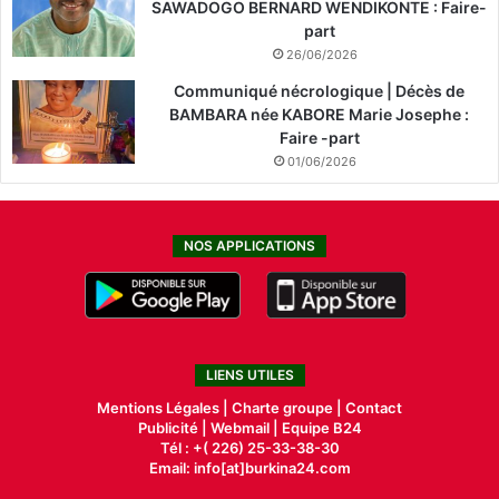
SAWADOGO BERNARD WENDIKONTE : Faire-
part
26/06/2026
Communiqué nécrologique | Décès de
BAMBARA née KABORE Marie Josephe :
Faire -part
01/06/2026
NOS APPLICATIONS
LIENS UTILES
Mentions Légales |
Charte groupe |
Contact
Publicité
|
Webmail |
Equipe B24
Tél : +( 226) 25-33-38-30
Email: info[at]burkina24.com