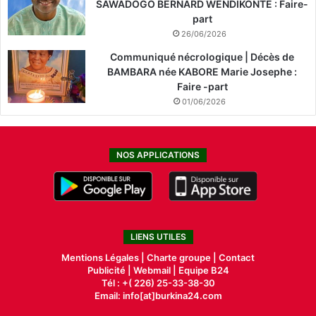
SAWADOGO BERNARD WENDIKONTE : Faire-
part
26/06/2026
Communiqué nécrologique | Décès de
BAMBARA née KABORE Marie Josephe :
Faire -part
01/06/2026
NOS APPLICATIONS
LIENS UTILES
Mentions Légales |
Charte groupe |
Contact
Publicité
|
Webmail |
Equipe B24
Tél : +( 226) 25-33-38-30
Email: info[at]burkina24.com