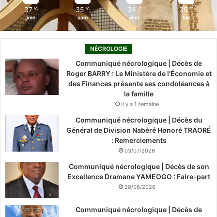
37
35
34
35
℃
℃
℃
℃
ven
sam
dim
lun
NÉCROLOGIE
Communiqué nécrologique | Décès de
Roger BARRY : Le Ministère de l’Économie et
des Finances présente ses condoléances à
la famille
il y a 1 semaine
Communiqué nécrologique | Décès du
Général de Division Nabéré Honoré TRAORÉ
: Remerciements
03/07/2026
Communiqué nécrologique | Décès de son
Excellence Dramane YAMEOGO : Faire-part
28/06/2026
Communiqué nécrologique | Décès de