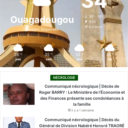
34
b
e
u
a
o
o
d
b
g
k
Ouagadougou
36º - 30º
43%
o
i
e
r
3.3 km/h
Nuages Dispersés
k
n
a
m
36
35
32
34
℃
℃
℃
℃
ven
sam
dim
lun
NÉCROLOGIE
Communiqué nécrologique | Décès de
Roger BARRY : Le Ministère de l’Économie et
des Finances présente ses condoléances à
la famille
il y a 1 semaine
Communiqué nécrologique | Décès du
Général de Division Nabéré Honoré TRAORÉ