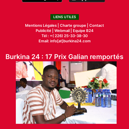
LIENS UTILES
Mentions Légales |
Charte groupe |
Contact
Publicité
|
Webmail |
Equipe B24
Tél : +( 226) 25-33-38-30
Email: info[at]burkina24.com
Burkina 24 : 17 Prix Galian remportés