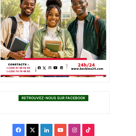
RETROUVEZ-NOUS SUR FACEBOOK
F
X
L
Y
I
T