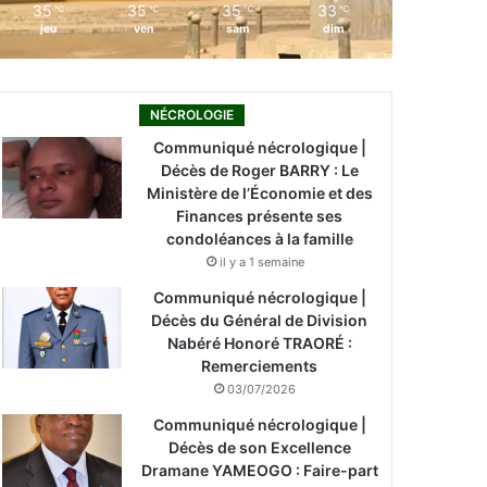
35
35
35
33
℃
℃
℃
℃
jeu
ven
sam
dim
NÉCROLOGIE
Communiqué nécrologique |
Décès de Roger BARRY : Le
Ministère de l’Économie et des
Finances présente ses
condoléances à la famille
il y a 1 semaine
Communiqué nécrologique |
Décès du Général de Division
Nabéré Honoré TRAORÉ :
Remerciements
03/07/2026
Communiqué nécrologique |
Décès de son Excellence
Dramane YAMEOGO : Faire-part