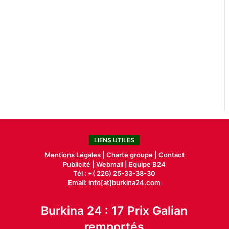
LIENS UTILES
Mentions Légales |
Charte groupe |
Contact
Publicité
|
Webmail |
Equipe B24
Tél : +( 226) 25-33-38-30
Email: info[at]burkina24.com
Burkina 24 : 17 Prix Galian
remportés