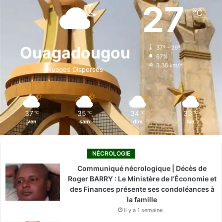
e
k
T
t
T
27
℃
b
e
u
a
o
o
d
b
g
k
Ouagadougou
37º - 26º
67%
o
i
e
r
3.36 km/h
Nuages Dispersés
k
n
a
m
37
35
34
33
℃
℃
℃
℃
ven
sam
dim
lun
NÉCROLOGIE
Communiqué nécrologique | Décès de
Roger BARRY : Le Ministère de l’Économie et
des Finances présente ses condoléances à
la famille
il y a 1 semaine