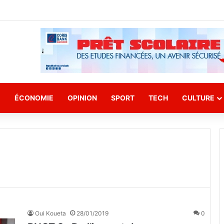
E
ÉCONOMIE
OPINION
SPORT
TECH
CULTURE
Oui Koueta
28/01/2019
0