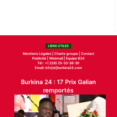
LIENS UTILES
Mentions Légales |
Charte groupe |
Contact
Publicité
|
Webmail |
Equipe B24
Tél : +( 226) 25-33-38-30
Email: info[at]burkina24.com
Burkina 24 : 17 Prix Galian
remportés