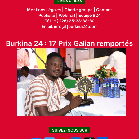
LIENS UTILES
Mentions Légales |
Charte groupe |
Contact
Publicité
|
Webmail |
Equipe B24
Tél : +( 226) 25-33-38-30
Email: info[at]burkina24.com
Burkina 24 : 17 Prix Galian remportés
SUIVEZ-NOUS SUR