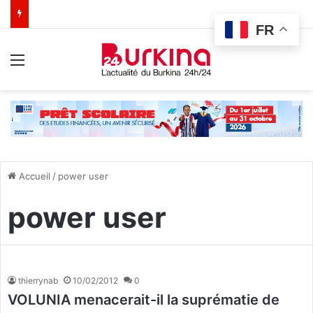
FR
Menu
Accueil
/
power user
power user
thierrynab
10/02/2012
0
VOLUNIA menacerait-il la suprématie de