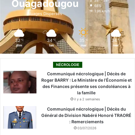
Ouagadougou
28º - 28º
68%
o
i
e
r
1.96 km/h
Nuages Dispersés
k
n
a
m
32
34
35
34
℃
℃
℃
℃
dim
lun
mar
mer
NÉCROLOGIE
Communiqué nécrologique | Décès de
Roger BARRY : Le Ministère de l’Économie et
des Finances présente ses condoléances à
la famille
il y a 2 semaines
Communiqué nécrologique | Décès du
Général de Division Nabéré Honoré TRAORÉ
: Remerciements
03/07/2026