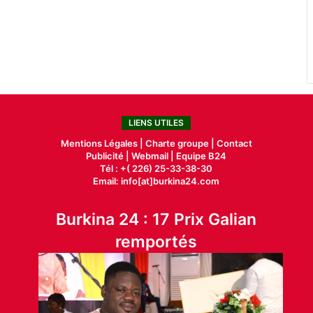
LIENS UTILES
Mentions Légales |
Charte groupe |
Contact
Publicité
|
Webmail |
Equipe B24
Tél : +( 226) 25-33-38-30
Email: info[at]burkina24.com
Burkina 24 : 17 Prix Galian
remportés