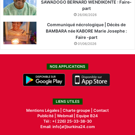
SAWADOGO BERNARD WENDIKONTE : Faire-
part
26/06/2026
Communiqué nécrologique | Décès de
BAMBARA née KABORE Marie Josephe :
Faire -part
01/06/2026
NOS APPLICATIONS
LIENS UTILES
Mentions Légales |
Charte groupe |
Contact
Publicité
|
Webmail |
Equipe B24
Tél : +( 226) 25-33-38-30
Email: info[at]burkina24.com