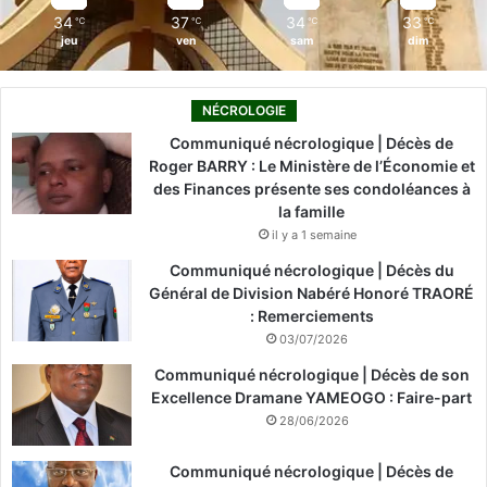
34
37
34
33
℃
℃
℃
℃
jeu
ven
sam
dim
NÉCROLOGIE
Communiqué nécrologique | Décès de
Roger BARRY : Le Ministère de l’Économie et
des Finances présente ses condoléances à
la famille
il y a 1 semaine
Communiqué nécrologique | Décès du
Général de Division Nabéré Honoré TRAORÉ
: Remerciements
03/07/2026
Communiqué nécrologique | Décès de son
Excellence Dramane YAMEOGO : Faire-part
28/06/2026
Communiqué nécrologique | Décès de