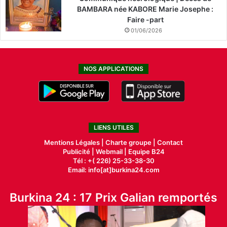
BAMBARA née KABORE Marie Josephe :
Faire -part
01/06/2026
NOS APPLICATIONS
LIENS UTILES
Mentions Légales |
Charte groupe |
Contact
Publicité
|
Webmail |
Equipe B24
Tél : +( 226) 25-33-38-30
Email: info[at]burkina24.com
Burkina 24 : 17 Prix Galian remportés