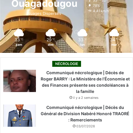
Ouagadougou
33º - 22º
78%
o
i
e
r
4.41 km/h
Nuages Dispersés
k
n
a
m
33
29
33
34
℃
℃
℃
℃
sam
dim
lun
mar
NÉCROLOGIE
Communiqué nécrologique | Décès de
Roger BARRY : Le Ministère de l’Économie et
des Finances présente ses condoléances à
la famille
il y a 2 semaines
Communiqué nécrologique | Décès du
Général de Division Nabéré Honoré TRAORÉ
: Remerciements
03/07/2026