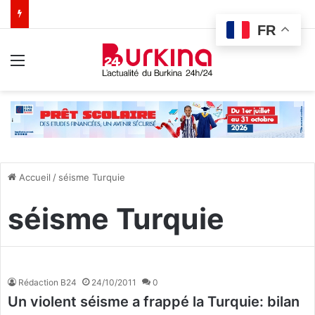
FR
Menu
Accueil
/
séisme Turquie
séisme Turquie
Rédaction B24
24/10/2011
0
Un violent séisme a frappé la Turquie: bilan