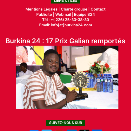
LIENS UTILES
Mentions Légales |
Charte groupe |
Contact
Publicité
|
Webmail |
Equipe B24
Tél : +( 226) 25-33-38-30
Email: info[at]burkina24.com
Burkina 24 : 17 Prix Galian remportés
SUIVEZ-NOUS SUR