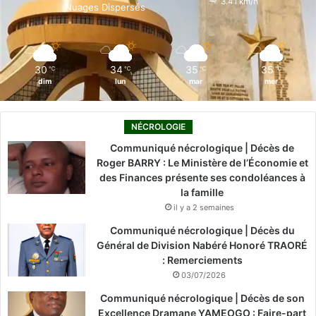
3.41 km/h
Nuages Dispersés
k
n
a
m
30
34
35
35
℃
℃
℃
℃
dim
lun
mar
mer
NÉCROLOGIE
Communiqué nécrologique | Décès de
Roger BARRY : Le Ministère de l’Économie et
des Finances présente ses condoléances à
la famille
il y a 2 semaines
Communiqué nécrologique | Décès du
Général de Division Nabéré Honoré TRAORÉ
: Remerciements
03/07/2026
Communiqué nécrologique | Décès de son
Excellence Dramane YAMEOGO : Faire-part