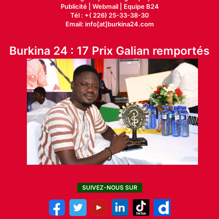
Publicité
|
Webmail |
Equipe B24
Tél : +( 226) 25-33-38-30
Email: info[at]burkina24.com
Burkina 24 : 17 Prix Galian remportés
SUIVEZ-NOUS SUR