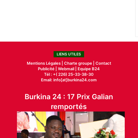
LIENS UTILES
Mentions Légales |
Charte groupe |
Contact
Publicité
|
Webmail |
Equipe B24
Tél : +( 226) 25-33-38-30
Email: info[at]burkina24.com
Burkina 24 : 17 Prix Galian
remportés