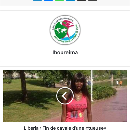
lboureima
L
i
b
e
r
i
a
:
F
i
Liberia : Fin de cavale d’une «tueuse»