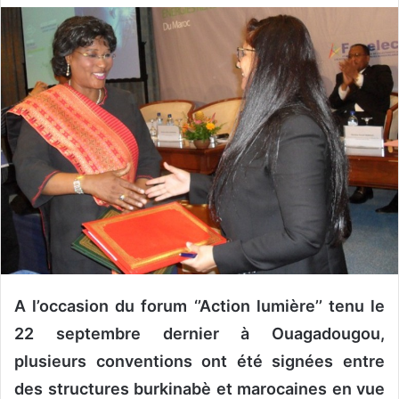
v
o
y
e
r
u
n
c
o
u
r
r
i
e
A l’occasion du forum ‘’Action lumière’’ tenu le
l
22 septembre dernier à Ouagadougou,
plusieurs conventions ont été signées entre
des structures burkinabè et marocaines en vue