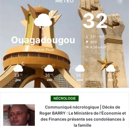
MÉTÉO
e
k
T
t
T
32
℃
b
e
u
a
o
o
d
b
g
k
Ouagadougou
33º - 30º
46%
o
i
e
r
4.56 km/h
Légère Pluie
k
n
a
m
33
36
34
33
℃
℃
℃
℃
jeu
ven
sam
dim
NÉCROLOGIE
Communiqué nécrologique | Décès de
Roger BARRY : Le Ministère de l’Économie et
des Finances présente ses condoléances à
la famille