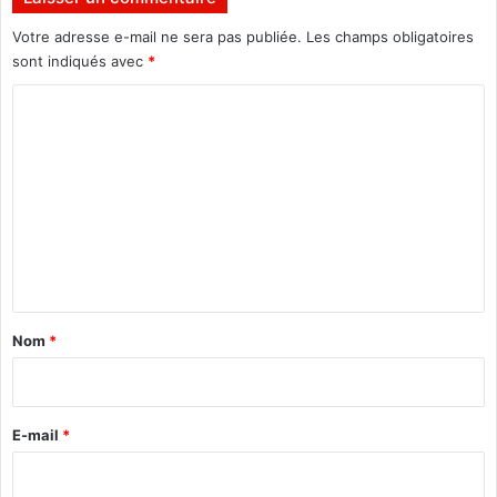
e
Votre adresse e-mail ne sera pas publiée.
Les champs obligatoires
l
sont indiqués avec
*
o
n
C
l
o
e
m
m
i
m
n
i
e
s
n
t
t
r
e
a
Nom
*
Y
i
a
c
r
o
e
E-mail
*
u
b
*
a