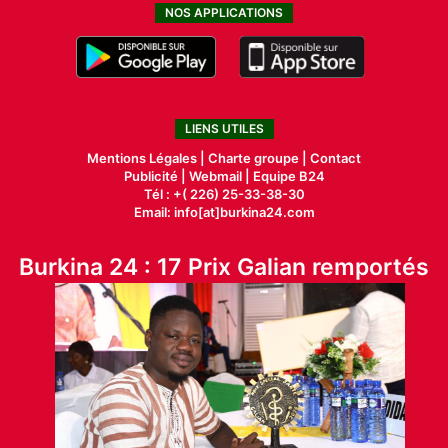
NOS APPLICATIONS
LIENS UTILES
Mentions Légales |
Charte groupe |
Contact
Publicité
|
Webmail |
Equipe B24
Tél : +( 226) 25-33-38-30
Email: info[at]burkina24.com
Burkina 24 : 17 Prix Galian remportés