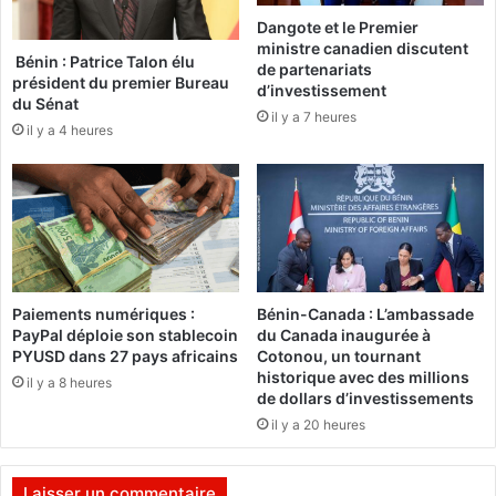
»
a
Dangote et le Premier
-
ministre canadien discutent
L
Bénin : Patrice Talon élu
de partenariats
a
président du premier Bureau
d’investissement
y
du Sénat
il y a 7 heures
e
il y a 4 heures
p
e
u
t
ê
t
r
e
Paiements numériques :
Bénin-Canada : L’ambassade
a
PayPal déploie son stablecoin
du Canada inaugurée à
n
PYUSD dans 27 pays africains
Cotonou, un tournant
historique avec des millions
n
il y a 8 heures
de dollars d’investissements
u
l
il y a 20 heures
é
,
Laisser un commentaire
s