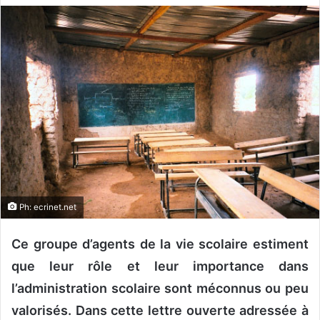
v
o
y
e
r
u
n
c
o
u
r
r
Ph: ecrinet.net
i
e
Ce groupe d’agents de la vie scolaire estiment
l
que leur rôle et leur importance dans
l’administration scolaire sont méconnus ou peu
valorisés. Dans cette lettre ouverte adressée à