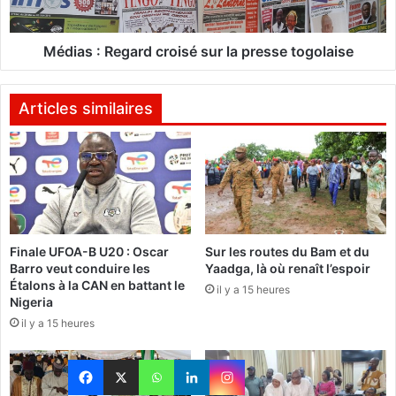
e
:
d
R
e
e
Médias : Regard croisé sur la presse togolaise
R
g
u
a
g
r
Articles similaires
b
d
y
c
C
r
à
o
1
i
5
s
:
é
Finale UFOA-B U20 : Oscar
Sur les routes du Bam et du
l
s
Barro veut conduire les
Yaadga, là où renaît l’espoir
e
u
Étalons à la CAN en battant le
B
il y a 15 heures
r
Nigeria
u
l
il y a 15 heures
r
a
k
p
i
r
n
e