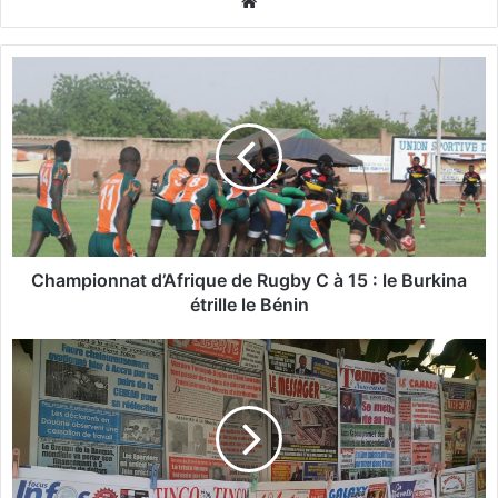
We
bsi
te
C
h
a
m
p
i
o
n
n
a
Championnat d’Afrique de Rugby C à 15 : le Burkina
t
étrille le Bénin
d
’
M
A
é
f
d
r
i
i
a
q
s
u