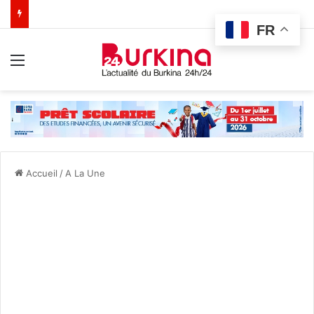
FR
Menu
Accueil
/
A La Une