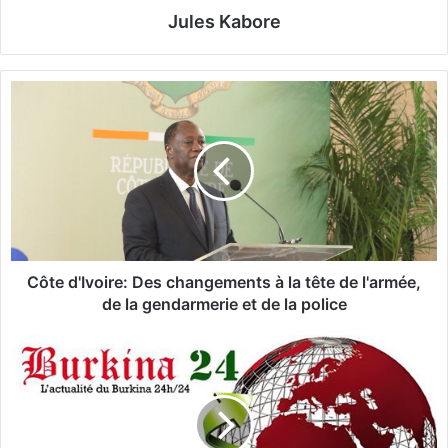
Jules Kabore
C
ô
t
e
d
'
I
v
o
i
Côte d'Ivoire: Des changements à la tête de l'armée,
r
de la gendarmerie et de la police
e
:
B
D
r
e
a
s
q
c
u
h