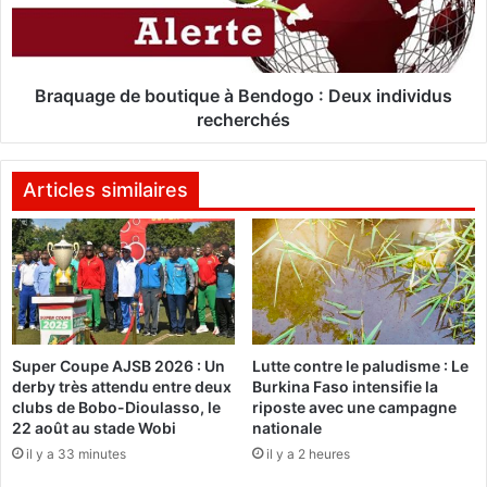
a
a
g
n
e
g
d
e
e
Braquage de boutique à Bendogo : Deux individus
m
b
recherchés
e
o
n
u
t
t
Articles similaires
s
i
à
q
l
u
a
e
t
à
ê
B
t
e
Super Coupe AJSB 2026 : Un
Lutte contre le paludisme : Le
e
n
derby très attendu entre deux
Burkina Faso intensifie la
d
d
clubs de Bobo-Dioulasso, le
riposte avec une campagne
e
o
22 août au stade Wobi
nationale
l
g
il y a 33 minutes
il y a 2 heures
'
o
a
: