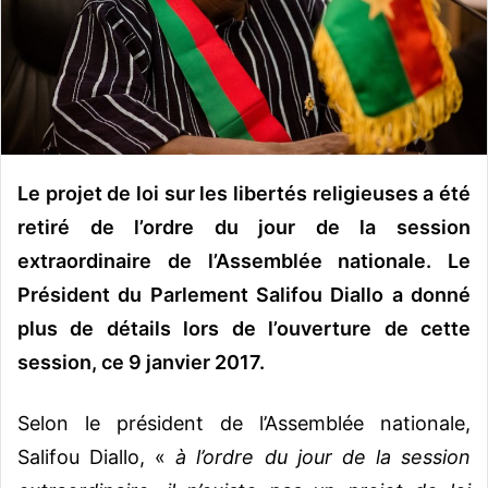
n
c
o
u
r
r
i
e
Le projet de loi sur les libertés religieuses a été
l
retiré de l’ordre du jour de la session
extraordinaire de l’Assemblée nationale. Le
Président du Parlement Salifou Diallo a donné
plus de détails lors de l’ouverture de cette
session, ce 9 janvier 2017.
Selon le président de l’Assemblée nationale,
Salifou Diallo, «
à l’ordre du jour de la session