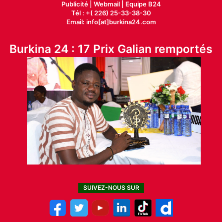
Publicité
|
Webmail |
Equipe B24
Tél : +( 226) 25-33-38-30
Email: info[at]burkina24.com
Burkina 24 : 17 Prix Galian remportés
SUIVEZ-NOUS SUR