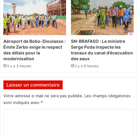
r
D
m
e
é
u
e
x
,
i
d
n
Aéroport de Bobo-Dioulasso :
SN-BRAFASO : Le ministre
e
d
Émile Zerbo exige le respect
Serge Poda inspecte les
l
i
des délais pour la
travaux du canal d’évacuation
a
v
modernisation
des eaux
g
i
il y a 3 heures
il y a 8 heures
e
d
n
u
d
s
Laisser un commentaire
a
r
r
e
Votre adresse e-mail ne sera pas publiée.
Les champs obligatoires
m
c
sont indiqués avec
*
e
h
r
C
e
i
r
o
e
c
m
e
h