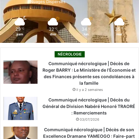
Nuages Dispersés
k
n
a
m
29
32
34
35
℃
℃
℃
℃
sam
dim
lun
mar
NÉCROLOGIE
Communiqué nécrologique | Décès de
Roger BARRY : Le Ministère de l’Économie et
des Finances présente ses condoléances à
la famille
il y a 2 semaines
Communiqué nécrologique | Décès du
Général de Division Nabéré Honoré TRAORÉ
: Remerciements
03/07/2026
Communiqué nécrologique | Décès de son
Excellence Dramane YAMEOGO : Faire-part