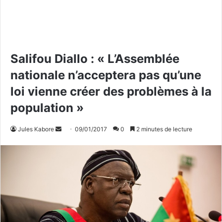
Salifou Diallo : « L’Assemblée
nationale n’acceptera pas qu’une
loi vienne créer des problèmes à la
population »
Jules Kabore
E
09/01/2017
0
2 minutes de lecture
n
v
o
y
e
r
u