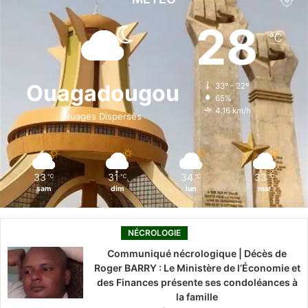
e
k
T
t
T
28
℃
b
e
u
a
o
o
d
b
g
k
Ouagadougou
33º - 22º
65%
o
i
e
r
4.16 km/h
Nuages Dispersés
k
n
a
m
33
31
34
33
℃
℃
℃
℃
sam
dim
lun
mar
NÉCROLOGIE
Communiqué nécrologique | Décès de
Roger BARRY : Le Ministère de l’Économie et
des Finances présente ses condoléances à
la famille