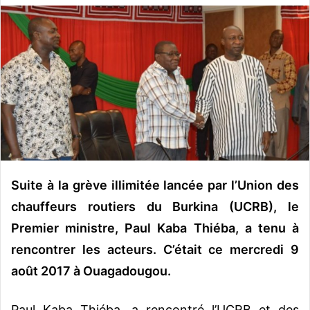
v
o
y
e
r
u
n
c
o
u
r
Suite à la grève illimitée lancée par l’Union des
r
chauffeurs routiers du Burkina (UCRB), le
i
Premier ministre, Paul Kaba Thiéba, a tenu à
e
rencontrer les acteurs. C’était ce mercredi 9
l
août 2017 à Ouagadougou.
Paul Kaba Thiéba, a rencontré l’UCRB et des