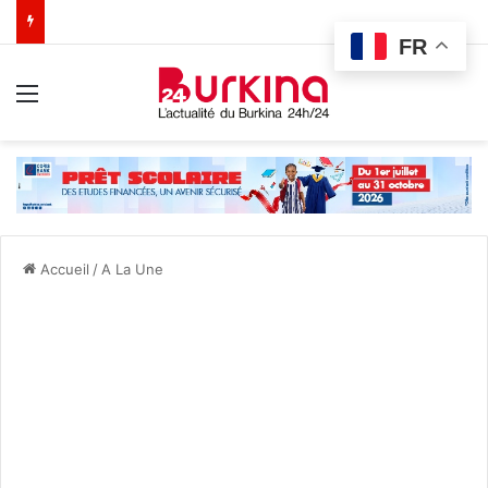
FR
Menu
Accueil
/
A La Une