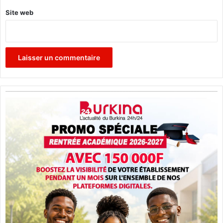
é
Site web