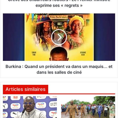
a
exprime ses « regrets »
u
f
B
f
u
e
r
u
k
r
i
s
n
r
a
o
u
:
t
Q
Burkina : Quand un président va dans un maquis... et
i
u
dans les salles de ciné
e
a
r
n
s
d
Articles similaires
:
u
L
n
e
p
P
r
r
é