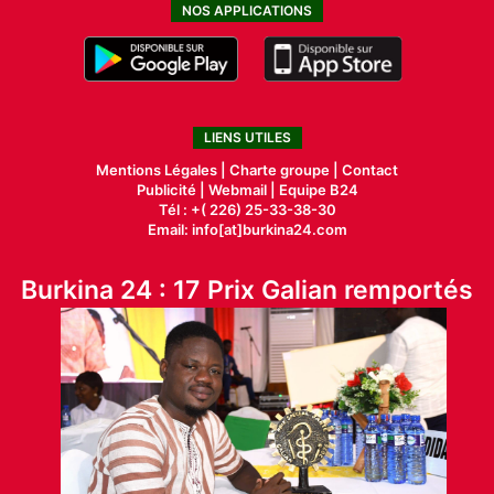
NOS APPLICATIONS
LIENS UTILES
Mentions Légales |
Charte groupe |
Contact
Publicité
|
Webmail |
Equipe B24
Tél : +( 226) 25-33-38-30
Email: info[at]burkina24.com
Burkina 24 : 17 Prix Galian remportés