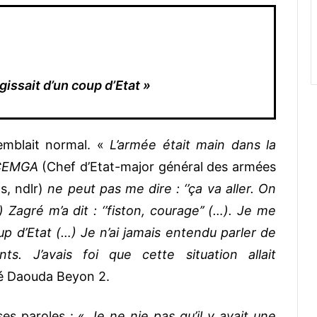
agissait d’un coup d’Etat »
semblait normal. «
L’armée était main dans la
e CEMGA
(Chef d’Etat-major général des armées
s, ndlr)
ne peut pas me dire : ‘’ça va aller. On
 Zagré m’a dit : ‘’fiston, courage’’ (…). Je me
coup d’Etat (…) Je n’ai jamais entendu parler de
s. J’avais foi que cette situation allait
oné Daouda Beyon 2.
 ses paroles : «
Je ne nie pas qu’il y avait une