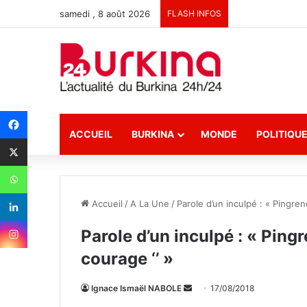
samedi , 8 août 2026
FLASH INFOS
ACCUEIL
BURKINA
MONDE
POLITIQU
Accueil
/
A La Une
/
Parole d’un inculpé : « Pingreno
Parole d’un inculpé : « Pingr
courage ‘’ »
Ignace Ismaël NABOLE
E
17/08/2018
n