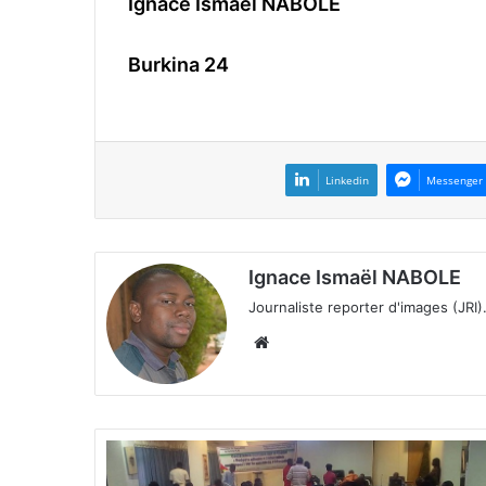
Ignace Ismaël NABOLE
Burkina 24
Linkedin
Messenger
Ignace Ismaël NABOLE
Journaliste reporter d'images (JRI)
We
bsi
te
B
u