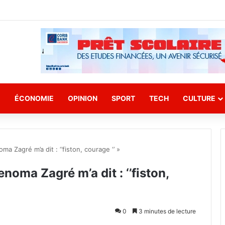
E
ÉCONOMIE
OPINION
SPORT
TECH
CULTURE
ma Zagré m’a dit : ‘’fiston, courage ‘’ »
enoma Zagré m’a dit : ‘’fiston,
0
3 minutes de lecture