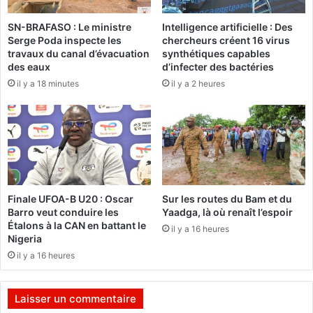
p
e
SN-BRAFASO : Le ministre
Intelligence artificielle : Des
o
n
Serge Poda inspecte les
chercheurs créent 16 virus
u
t
travaux du canal d’évacuation
synthétiques capables
r
e
des eaux
d’infecter des bactéries
p
s
il y a 18 minutes
il y a 2 heures
e
t
r
u
c
n
e
e
r
p
l
e
e
t
m
i
Finale UFOA-B U20 : Oscar
Sur les routes du Bam et du
y
t
Barro veut conduire les
Yaadga, là où renaît l’espoir
s
e
Étalons à la CAN en battant le
il y a 16 heures
t
m
Nigeria
è
a
il y a 16 heures
r
i
e
n
c
q
Laisser un commentaire
h
u