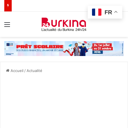
FR
Menu
Accueil
/
Actualité