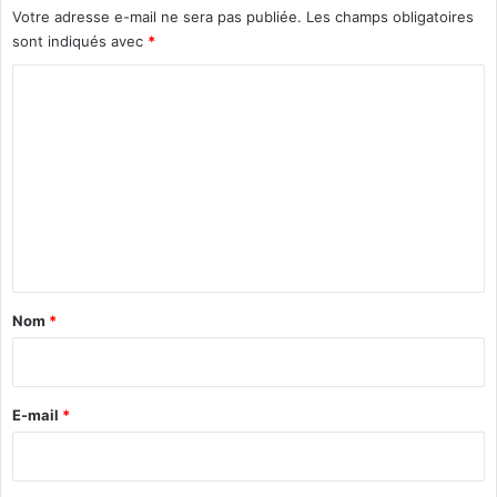
i
i
Votre adresse e-mail ne sera pas publiée.
Les champs obligatoires
n
a
sont indiqués avec
*
o
é
i
C
t
s
é
o
u
m
t
i
m
l
e
i
s
n
é
t
e
a
»
Nom
*
i
r
e
E-mail
*
*