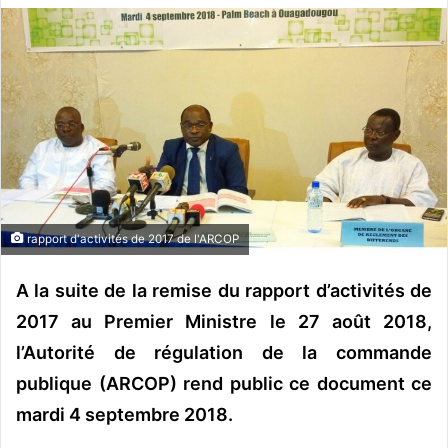
v
o
y
e
r
u
n
c
o
u
rapport d'activités de 2017 de l'ARCOP
r
r
A la suite de la remise du rapport d’activités de
i
2017 au Premier Ministre le 27 août 2018,
e
l’Autorité de régulation de la commande
l
publique (ARCOP) rend public ce document ce
mardi 4 septembre 2018.