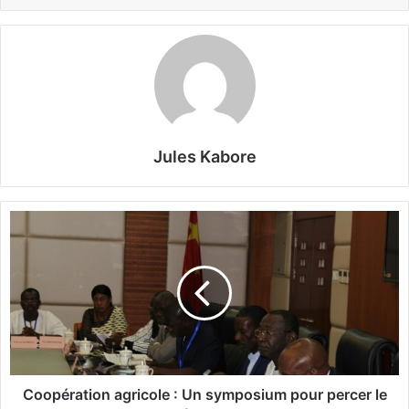
Jules Kabore
C
o
o
p
é
r
a
t
i
o
Coopération agricole : Un symposium pour percer le