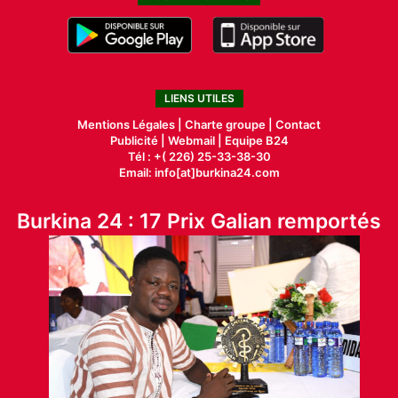
LIENS UTILES
Mentions Légales |
Charte groupe |
Contact
Publicité
|
Webmail |
Equipe B24
Tél : +( 226) 25-33-38-30
Email: info[at]burkina24.com
Burkina 24 : 17 Prix Galian remportés