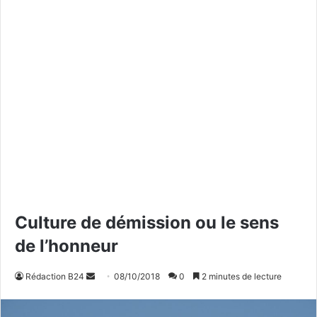
Culture de démission ou le sens
de l’honneur
Rédaction B24
E
08/10/2018
0
2 minutes de lecture
n
v