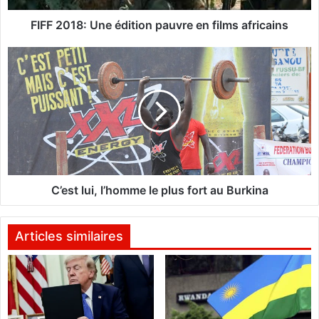
:
U
FIFF 2018: Une édition pauvre en films africains
n
e
C
é
’
d
e
i
s
t
t
i
l
o
u
n
i
p
,
a
l
C’est lui, l’homme le plus fort au Burkina
u
’
v
h
r
o
Articles similaires
e
m
e
m
n
e
f
l
i
e