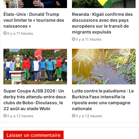
l
p
m
l
États-Unis : Donald Trump
Rwanda : Kigali confirme des
s
u
veut limiter le « tourisme des
discussions avec des pays
a
s
naissances »
européens sur le transit de
f
f
migrants expulsés
il y a 11 heures
r
o
il y a 11 heures
i
r
c
t
a
a
i
u
n
B
s
u
r
k
Super Coupe AJSB 2026 : Un
Lutte contre le paludisme : Le
i
derby très attendu entre deux
Burkina Faso intensifie la
n
clubs de Bobo-Dioulasso, le
riposte avec une campagne
a
22 août au stade Wobi
nationale
il y a 12 heures
il y a 13 heures
Laisser un commentaire