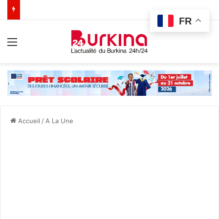
FR
Menu
Accueil
/
A La Une