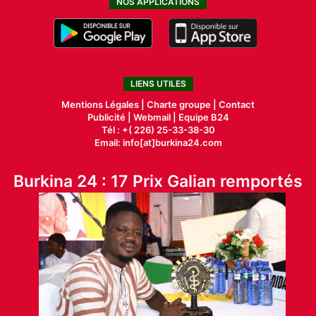
NOS APPLICATIONS
LIENS UTILES
Mentions Légales |
Charte groupe |
Contact
Publicité
|
Webmail |
Equipe B24
Tél : +( 226) 25-33-38-30
Email: info[at]burkina24.com
Burkina 24 : 17 Prix Galian remportés