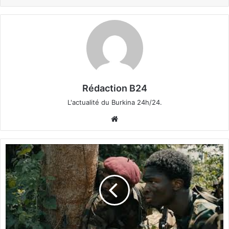
Rédaction B24
L'actualité du Burkina 24h/24.
We
bsi
te
F
I
F
F
2
0
1
8