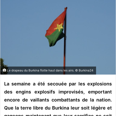
o
y
e
r
u
n
c
o
u
r
r
Le drapeau du Burkina flotte haut dans les airs. © Burkina24
i
e
La semaine a été secouée par les explosions
l
des engins explosifs improvisés, emportant
encore de vaillants combattants de la nation.
Que la terre libre du Burkina leur soit légère et
gageons maintenant que leur sacrifice ne soit