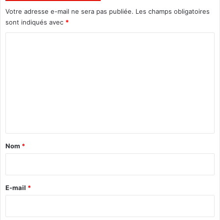
Votre adresse e-mail ne sera pas publiée.
Les champs obligatoires
sont indiqués avec
*
C
o
m
m
e
n
t
a
Nom
*
i
r
e
E-mail
*
*