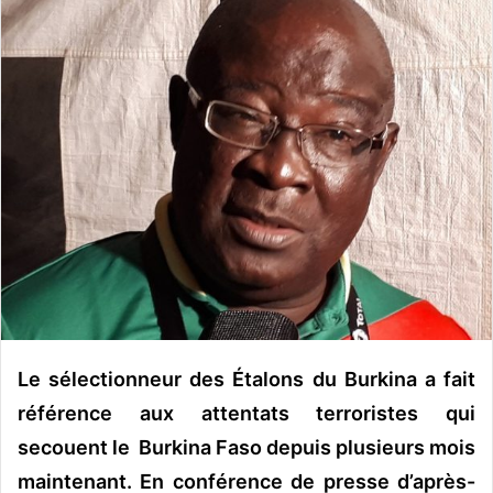
o
y
e
r
u
n
c
o
u
r
r
i
e
l
Le sélectionneur des Étalons du Burkina a fait
référence aux attentats terroristes qui
secouent le Burkina Faso depuis plusieurs mois
maintenant. En conférence de presse d’après-