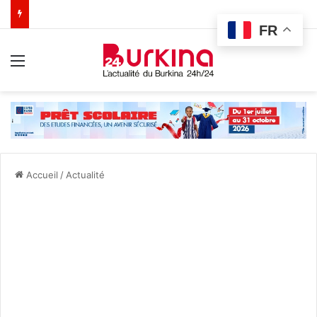
FR
Menu
Accueil
/
Actualité