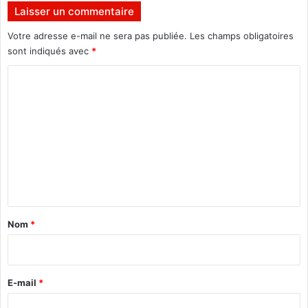
,
t
Laisser un commentaire
u
a
n
i
Votre adresse e-mail ne sera pas publiée.
Les champs obligatoires
n
t
sont indiqués avec
*
u
m
l
a
C
"
l
o
a
m
d
e
m
e
n
t
a
Nom
*
i
r
e
E-mail
*
*