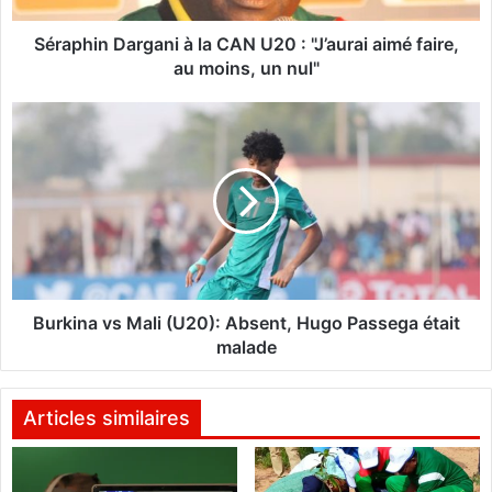
D
a
Séraphin Dargani à la CAN U20 : "J’aurai aimé faire,
r
au moins, un nul"
g
a
B
n
u
i
r
à
k
l
i
a
n
C
a
A
v
N
s
U
M
Burkina vs Mali (U20): Absent, Hugo Passega était
2
a
malade
0
l
:
i
"
(
Articles similaires
J
U
’
2
a
0