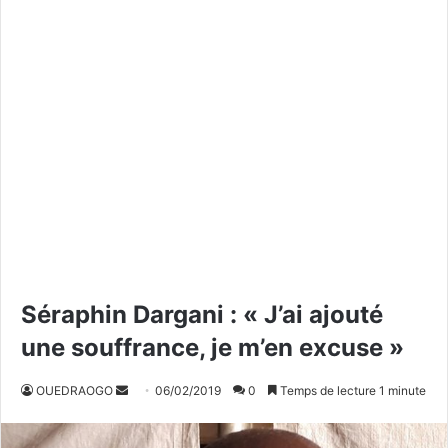
Séraphin Dargani : « J’ai ajouté
une souffrance, je m’en excuse »
OUEDRAOGO
E
06/02/2019
0
Temps de lecture 1 minute
n
v