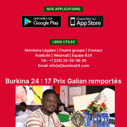
NOS APPLICATIONS
LIENS UTILES
Mentions Légales |
Charte groupe |
Contact
Publicité
|
Webmail |
Equipe B24
Tél : +( 226) 25-33-38-30
Email: info[at]burkina24.com
Burkina 24 : 17 Prix Galian remportés