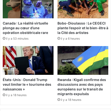
u
)
r
:
a
A
i
b
Canada : La réalité virtuelle
Bobo-Dioulasso : Le CEGECI
a
s
plonge au cœur d’une
plante l’espoir et le bien-être à
i
e
opération obstétricale rare
la Cité des artistes
m
n
il y a 53 minutes
il y a 6 heures
é
t
f
,
a
H
i
u
r
g
e
o
,
P
a
a
États-Unis : Donald Trump
Rwanda : Kigali confirme des
u
s
veut limiter le « tourisme des
discussions avec des pays
m
s
naissances »
européens sur le transit de
o
e
migrants expulsés
il y a 18 heures
i
g
il y a 18 heures
n
a
s
é