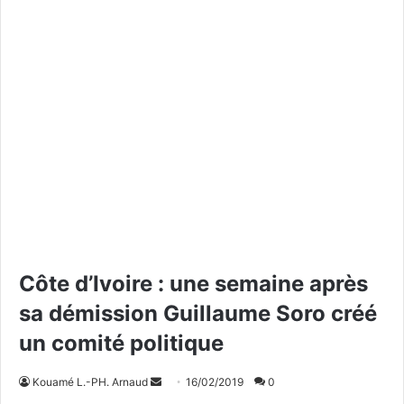
Côte d’Ivoire : une semaine après
sa démission Guillaume Soro créé
un comité politique
Kouamé L.-PH. Arnaud
E
16/02/2019
0
n