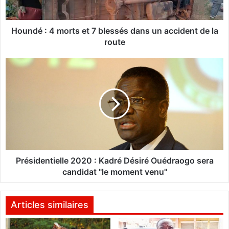
4
m
o
Houndé : 4 morts et 7 blessés dans un accident de la
r
route
t
s
P
e
r
t
é
7
s
b
i
l
d
e
e
s
n
s
t
é
i
Présidentielle 2020 : Kadré Désiré Ouédraogo sera
s
e
candidat "le moment venu"
d
l
a
l
n
e
Articles similaires
s
2
u
0