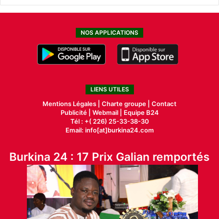
NOS APPLICATIONS
LIENS UTILES
Mentions Légales |
Charte groupe |
Contact
Publicité
|
Webmail |
Equipe B24
Tél : +( 226) 25-33-38-30
Email: info[at]burkina24.com
Burkina 24 : 17 Prix Galian remportés