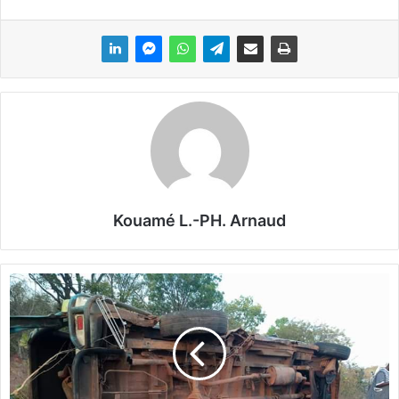
Kouamé L.-PH. Arnaud
H
o
u
n
d
é
: