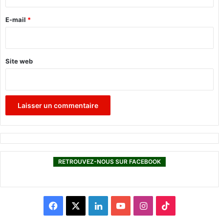
r
t
v
e
E-mail
*
e
*
n
u
"
Site web
RETROUVEZ-NOUS SUR FACEBOOK
F
X
L
Y
I
T