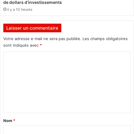
g
de dollars d’investissements
o
il y a 10 heures
s
e
r
Laisser un commentaire
a
Votre adresse e-mail ne sera pas publiée.
Les champs obligatoires
c
a
sont indiqués avec
*
n
C
d
i
o
d
m
a
t
m
"
e
l
n
e
m
t
o
a
m
Nom
*
e
i
n