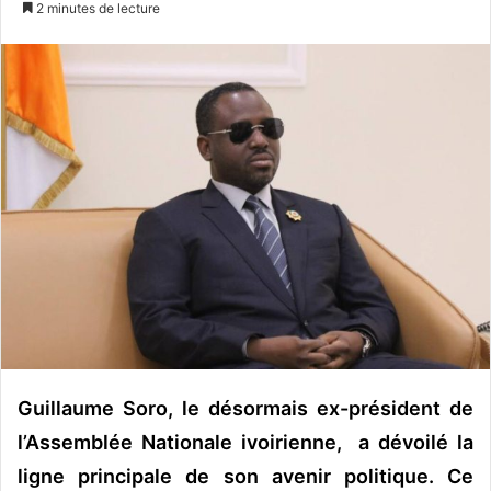
2 minutes de lecture
v
o
y
e
r
u
n
c
o
u
r
r
i
e
l
Guillaume Soro, le désormais ex-président de
l’Assemblée Nationale ivoirienne, a dévoilé la
ligne principale de son avenir politique. Ce