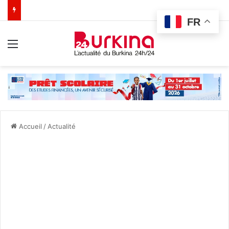
FR
Menu
Accueil
/
Actualité