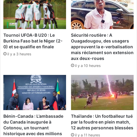
n
2
a
0
c
:
c
K
i
a
Tournoi UFOA-B U20 : Le
Sécurité routière : A
d
d
Burkina Faso bat le Niger (2-
Ouagadougou, des usagers
e
r
0) et se qualifie en finale
approuvent la e-verbalisation
n
é
mais réclament son extension
il y a 3 heures
t
D
aux deux-roues
d
é
il y a 10 heures
e
s
l
i
a
r
r
é
o
O
u
u
t
é
e
d
Bénin-Canada : L’ambassade
Thaïlande : Un footballeur tué
r
du Canada inaugurée à
par la foudre en plein match,
a
Cotonou, un tournant
12 autres personnes blessées
o
historique avec des millions
il y a 11 heures