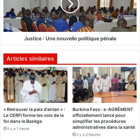
l
i
l
c
o
e
q
:
u
U
e
n
Justice : Une nouvelle politique pénale
i
e
n
n
t
o
Articles similaires
e
u
r
v
n
e
a
l
t
l
i
e
o
p
« Retrouver la paix d’antan » :
Burkina Faso : e-AGRÉMENT
n
o
Le CERFI forme les voix de la
officiellement lancé pour
a
l
foi dans le Bazèga
simplifier les procédures
l
i
administratives dans la santé
il y a 1 heure
e
t
il y a 2 heures
n
i