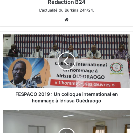
Rédaction B24
L'actualité du Burkina 24h/24.
We
bsi
te
F
E
S
P
A
C
O
2
0
1
FESPACO 2019 : Un colloque international en
9
hommage à Idrissa Ouédraogo
:
U
J
n
u
c
s
o
t