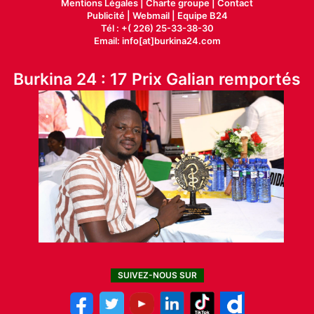
Mentions Légales |
Charte groupe |
Contact
Publicité
|
Webmail |
Equipe B24
Tél : +( 226) 25-33-38-30
Email: info[at]burkina24.com
Burkina 24 : 17 Prix Galian remportés
SUIVEZ-NOUS SUR