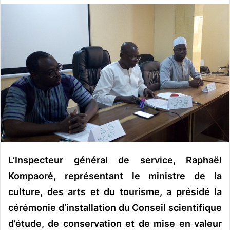
v
o
y
e
r
u
n
c
o
u
r
r
L’Inspecteur général de service, Raphaël
i
e
Kompaoré, représentant le ministre de la
l
culture, des arts et du tourisme, a présidé la
cérémonie d’installation du Conseil scientifique
d’étude, de conservation et de mise en valeur