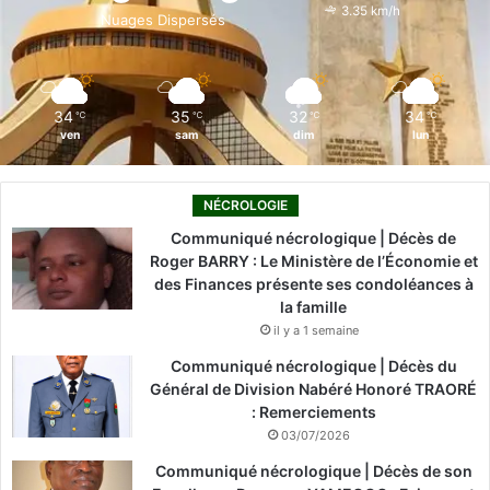
o
i
e
r
3.35 km/h
Nuages Dispersés
k
n
a
m
34
35
32
34
℃
℃
℃
℃
ven
sam
dim
lun
NÉCROLOGIE
Communiqué nécrologique | Décès de
Roger BARRY : Le Ministère de l’Économie et
des Finances présente ses condoléances à
la famille
il y a 1 semaine
Communiqué nécrologique | Décès du
Général de Division Nabéré Honoré TRAORÉ
: Remerciements
03/07/2026
Communiqué nécrologique | Décès de son