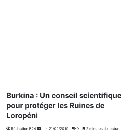
Burkina : Un conseil scientifique
pour protéger les Ruines de
Loropéni
Rédaction B24
E
21/02/2019
0
2 minutes de lecture
n