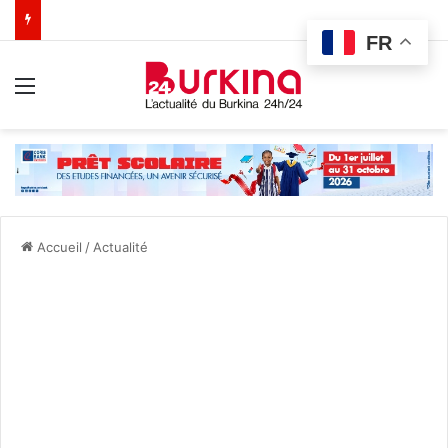
FR
Menu
Accueil
/
Actualité