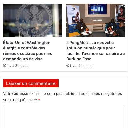
h
q
o
u
m
e
m
p
a
é
g
n
e
a
États-Unis : Washington
« PengMe » : La nouvelle
à
l
élargit le contrôle des
solution numérique pour
I
e
réseaux sociaux pour les
faciliter l’avance sur salaire au
d
demandeurs de visa
Burkina Faso
r
il y a 3 heures
il y a 4 heures
i
s
s
Laisser un commentaire
a
O
Votre adresse e-mail ne sera pas publiée.
Les champs obligatoires
u
sont indiqués avec
*
é
C
d
r
o
a
m