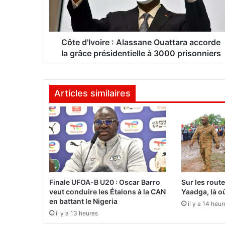
I
v
o
i
Côte d'Ivoire : Alassane Ouattara accorde
r
la grâce présidentielle à 3000 prisonniers
e
:
A
Articles similaires
l
a
s
s
a
n
e
O
u
Finale UFOA-B U20 : Oscar Barro
Sur les rout
a
veut conduire les Étalons à la CAN
Yaadga, là où
t
en battant le Nigeria
il y a 14 heur
t
il y a 13 heures
a