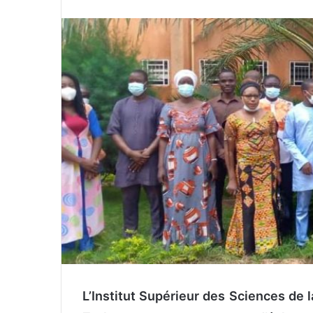
n
v
o
y
e
r
u
n
c
o
u
r
r
i
e
l
L’Institut Supérieur des Sciences de l