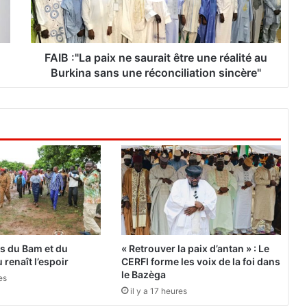
L
a
p
a
FAIB :"La paix ne saurait être une réalité au
i
Burkina sans une réconciliation sincère"
x
n
e
s
a
u
r
a
i
t
ê
t
es du Bam et du
« Retrouver la paix d’antan » : Le
r
 renaît l’espoir
CERFI forme les voix de la foi dans
e
le Bazèga
es
u
il y a 17 heures
n