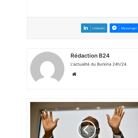
Linkedin
Messenger
Rédaction B24
L'actualité du Burkina 24h/24.
We
bsi
te
C
ô
t
e
d
'