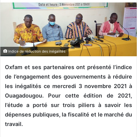
v
o
y
e
r
u
n
Indice de réduction des inégalités
c
o
Oxfam et ses partenaires ont présenté l’indice
u
de l’engagement des gouvernements à réduire
r
les inégalités ce mercredi 3 novembre 2021 à
r
Ouagadougou. Pour cette édition de 2021,
i
e
l’étude a porté sur trois piliers à savoir les
l
dépenses publiques, la fiscalité et le marché du
travail.