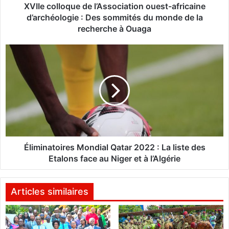
o
XVIIe colloque de l’Association ouest-africaine
q
d’archéologie : Des sommités du monde de la
u
recherche à Ouaga
e
d
É
e
l
l
i
’
m
A
i
s
n
s
a
o
t
c
o
i
i
Éliminatoires Mondial Qatar 2022 : La liste des
a
r
Etalons face au Niger et à l’Algérie
t
e
i
s
o
M
Articles similaires
n
o
o
n
u
d