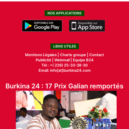
NOS APPLICATIONS
LIENS UTILES
Mentions Légales |
Charte groupe |
Contact
Publicité
|
Webmail |
Equipe B24
Tél : +( 226) 25-33-38-30
Email: info[at]burkina24.com
Burkina 24 : 17 Prix Galian remportés