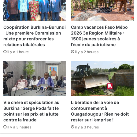
e
i
s
a
t
l
-
Q
a
Coopération Burkina-Burundi
Camp vacances Faso Mêbo
a
: Une première Commission
2026 3e Region Militaire :
f
t
mixte pour renforcer les
1500 jeunes scolaires à
r
a
relations bilatérales
l’école du patriotisme
i
r
il y a 1 heure
il y a 2 heures
c
2
a
0
i
2
n
2
e
:
d
L
’
a
a
l
Vie chère et spéculation au
Libération de la voie de
r
i
Burkina : Serge Poda fait le
contournement à
c
s
point sur les prix et la lutte
Ouagadougou : Rien ne doit
h
t
contre la fraude
rester sur l’emprise !
é
e
il y a 3 heures
il y a 3 heures
o
d
l
e