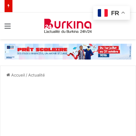
FR
Menu
Accueil
/
Actualité