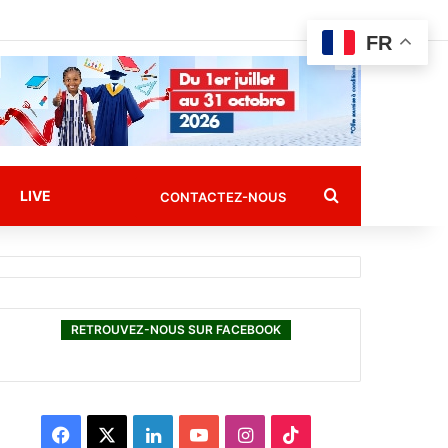
FR
Rechercher
LIVE
CONTACTEZ-NOUS
RETROUVEZ-NOUS SUR FACEBOOK
F
X
L
Y
I
T