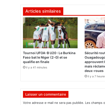
e
s
Articles similaires
c
e
n
t
a
i
n
e
s
Tournoi UFOA-B U20 : Le Burkina
Sécurité rout
d
Faso bat le Niger (2-0) et se
Ouagadougo
e
qualifie en finale
approuvent l
m
mais réclam
il y a 41 minutes
a
deux-roues
i
il y a 7 heure
s
o
n
Laisser un commentaire
s
d
Votre adresse e-mail ne sera pas publiée.
Les champs o
é