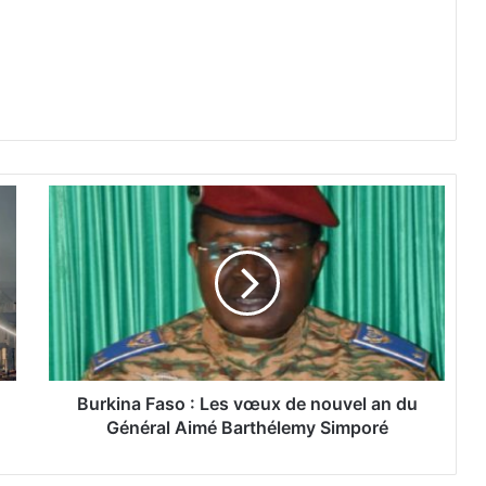
B
u
r
k
i
n
a
F
a
s
Burkina Faso : Les vœux de nouvel an du
o
Général Aimé Barthélemy Simporé
:
L