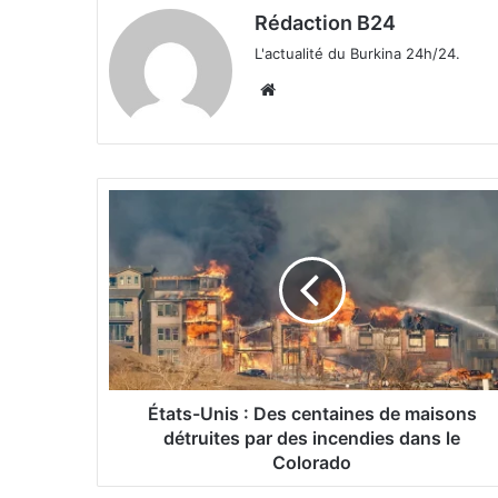
Rédaction B24
L'actualité du Burkina 24h/24.
We
bsi
te
É
t
a
t
s
-
U
n
i
s
États-Unis : Des centaines de maisons
détruites par des incendies dans le
:
Colorado
D