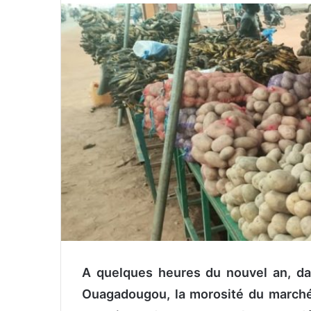
v
o
y
e
r
u
n
c
o
u
r
r
i
e
l
A quelques heures du nouvel an, dan
Ouagadougou, la morosité du march