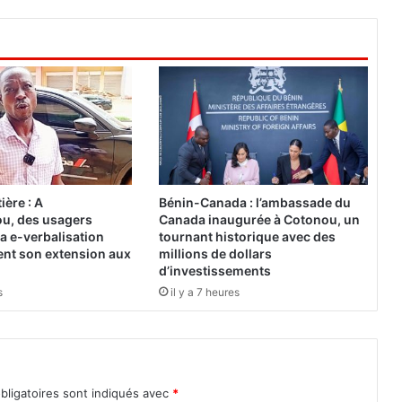
e
s
v
œ
u
x
d
e
n
o
u
ière : A
Bénin-Canada : l’ambassade du
v
u, des usagers
Canada inaugurée à Cotonou, un
e
a e-verbalisation
tournant historique avec des
l
ent son extension aux
millions de dollars
a
d’investissements
n
s
il y a 7 heures
d
u
G
é
n
bligatoires sont indiqués avec
*
é