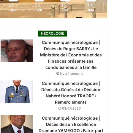
35
35
35
33
℃
℃
℃
℃
jeu
ven
sam
dim
NÉCROLOGIE
Communiqué nécrologique |
Décès de Roger BARRY : Le
Ministère de l’Économie et des
Finances présente ses
condoléances à la famille
il y a 1 semaine
Communiqué nécrologique |
Décès du Général de Division
Nabéré Honoré TRAORÉ :
Remerciements
03/07/2026
Communiqué nécrologique |
Décès de son Excellence
Dramane YAMEOGO : Faire-part