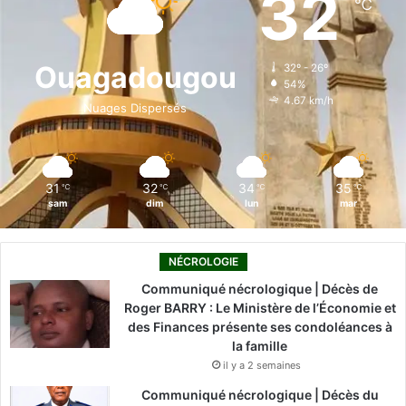
32
℃
b
e
u
a
o
o
d
b
g
k
Ouagadougou
32º - 26º
54%
o
i
e
r
4.67 km/h
Nuages Dispersés
k
n
a
m
31
32
34
35
℃
℃
℃
℃
sam
dim
lun
mar
NÉCROLOGIE
Communiqué nécrologique | Décès de
Roger BARRY : Le Ministère de l’Économie et
des Finances présente ses condoléances à
la famille
il y a 2 semaines
Communiqué nécrologique | Décès du