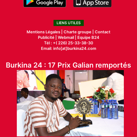
LIENS UTILES
Mentions Légales |
Charte groupe |
Contact
Publicité
|
Webmail |
Equipe B24
Tél : +( 226) 25-33-38-30
Email: info[at]burkina24.com
Burkina 24 : 17 Prix Galian remportés