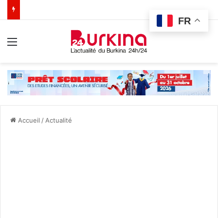
FR
Menu
Accueil
/
Actualité