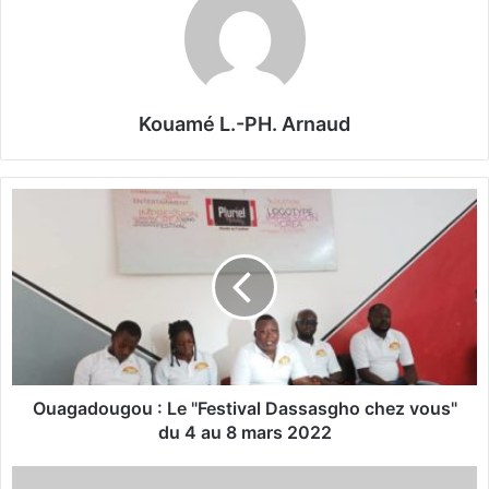
Kouamé L.-PH. Arnaud
O
u
a
g
a
d
o
u
g
o
Ouagadougou : Le "Festival Dassasgho chez vous"
u
du 4 au 8 mars 2022
:
L
S