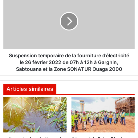
e
u
"
s
F
p
e
e
s
n
t
s
i
i
v
o
a
n
Suspension temporaire de la fourniture d’électricité
l
t
le 26 février 2022 de 07h à 12h à Garghin,
D
e
Sabtouana et la Zone SONATUR Ouaga 2000
a
m
s
p
s
o
Articles similaires
a
r
s
a
g
i
h
r
o
e
c
d
h
e