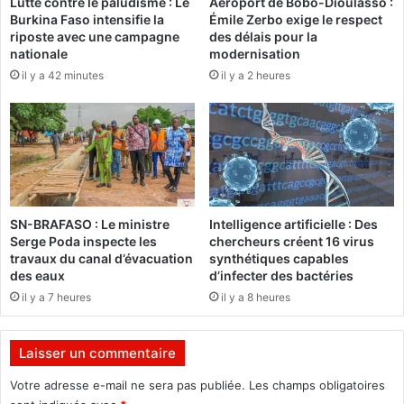
e
Lutte contre le paludisme : Le
Aéroport de Bobo-Dioulasso :
l
Burkina Faso intensifie la
Émile Zerbo exige le respect
z
a
riposte avec une campagne
des délais pour la
v
f
nationale
modernisation
o
o
il y a 42 minutes
il y a 2 heures
u
u
s
r
"
n
d
i
u
t
4
u
a
r
u
e
SN-BRAFASO : Le ministre
Intelligence artificielle : Des
8
d
Serge Poda inspecte les
chercheurs créent 16 virus
m
’
travaux du canal d’évacuation
synthétiques capables
a
é
des eaux
d’infecter des bactéries
r
l
il y a 7 heures
il y a 8 heures
s
e
2
c
0
t
Laisser un commentaire
2
r
2
i
Votre adresse e-mail ne sera pas publiée.
Les champs obligatoires
c