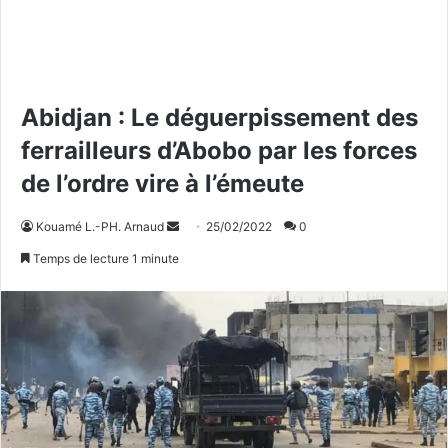
Abidjan : Le déguerpissement des
ferrailleurs d’Abobo par les forces
de l’ordre vire à l’émeute
Kouamé L.-PH. Arnaud
E
25/02/2022
0
n
Temps de lecture 1 minute
v
o
y
e
r
u
n
c