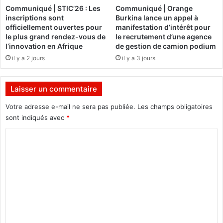
i
v
Communiqué | STIC’26 : Les
Communiqué | Orange
o
i
inscriptions sont
Burkina lance un appel à
n
e
officiellement ouvertes pour
manifestation d’intérêt pour
à
n
le plus grand rendez-vous de
le recrutement d’une agence
l
t
l’innovation en Afrique
de gestion de camion podium
a
2
il y a 2 jours
il y a 3 jours
C
8
o
a
m
n
Laisser un commentaire
m
s
u
Votre adresse e-mail ne sera pas publiée.
Les champs obligatoires
a
n
p
sont indiqués avec
*
a
r
C
u
è
t
s
o
é
m
d
’
m
A
e
f
n
r
i