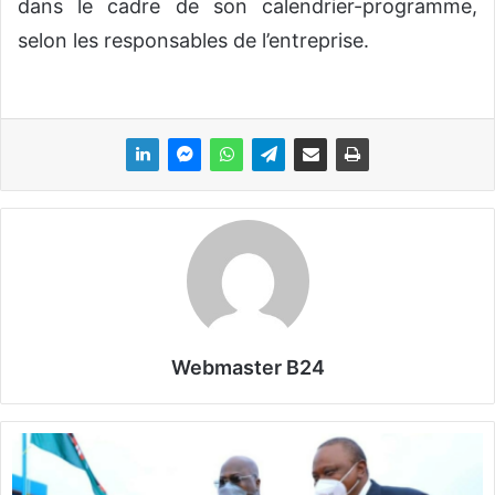
dans le cadre de son calendrier-programme,
selon les responsables de l’entreprise.
Webmaster B24
R
D
C