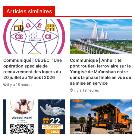
o
u
b
t
Articles similaires
i
s
p
i
o
s
u
:
r
L
s
e
i
R
Communiqué | CEGECI : Une
Communiqué | Anhui：le
g
w
opération spéciale de
pont routier-ferroviaire sur le
n
a
recouvrement des loyers du
Yangtsé de Ma’anshan entre
e
n
20 juillet au 19 août 2026
dans la phase finale en vue de
r
d
sa mise en service
il y a 18 heures
s
a
il y a 19 heures
o
s
n
’
a
e
d
n
h
s
é
o
s
u