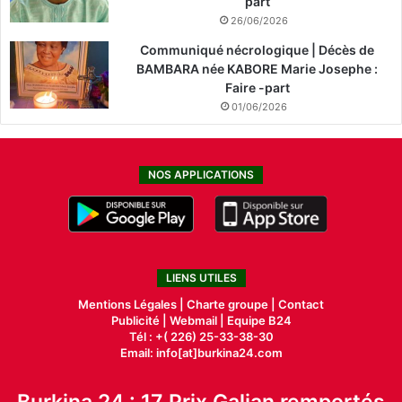
part
26/06/2026
Communiqué nécrologique | Décès de
BAMBARA née KABORE Marie Josephe :
Faire -part
01/06/2026
NOS APPLICATIONS
LIENS UTILES
Mentions Légales |
Charte groupe |
Contact
Publicité
|
Webmail |
Equipe B24
Tél : +( 226) 25-33-38-30
Email: info[at]burkina24.com