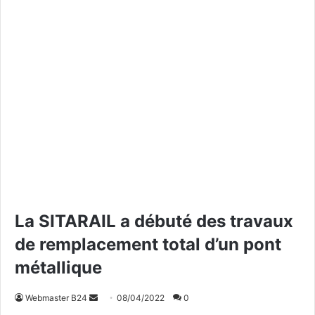
La SITARAIL a débuté des travaux
de remplacement total d’un pont
métallique
Webmaster B24
E
08/04/2022
0
n