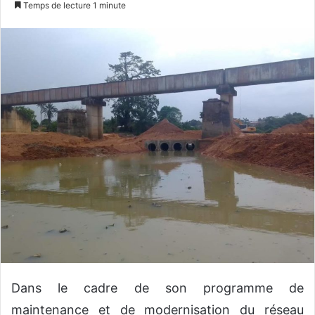
Temps de lecture 1 minute
v
o
y
e
r
u
n
c
o
u
r
r
i
e
l
Dans le cadre de son programme de
maintenance et de modernisation du réseau