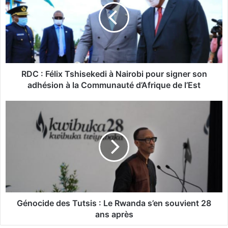
:
F
é
l
i
x
T
RDC : Félix Tshisekedi à Nairobi pour signer son
s
adhésion à la Communauté d’Afrique de l’Est
h
i
G
s
é
e
n
k
o
e
c
d
i
i
d
à
e
N
d
a
e
Génocide des Tutsis : Le Rwanda s’en souvient 28
i
s
ans après
r
T