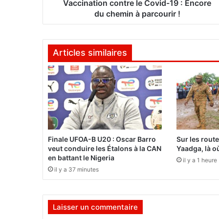
o
Vaccination contre le Covid-19 : Encore
n
du chemin à parcourir !
c
o
n
Articles similaires
t
r
e
l
e
C
o
v
i
Finale UFOA-B U20 : Oscar Barro
Sur les rout
d
veut conduire les Étalons à la CAN
Yaadga, là où
-
en battant le Nigeria
il y a 1 heure
1
il y a 37 minutes
9
:
E
Laisser un commentaire
n
c