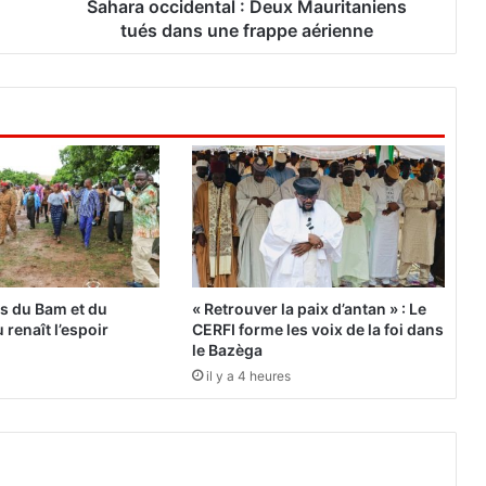
i
Sahara occidental : Deux Mauritaniens
d
tués dans une frappe aérienne
e
n
t
a
l
:
D
e
u
x
M
a
es du Bam et du
« Retrouver la paix d’antan » : Le
u
 renaît l’espoir
CERFI forme les voix de la foi dans
r
le Bazèga
i
il y a 4 heures
t
a
n
i
e