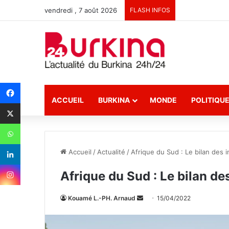
vendredi , 7 août 2026
FLASH INFOS
ACCUEIL
BURKINA
MONDE
POLITIQU
Accueil
/
Actualité
/
Afrique du Sud : Le bilan des i
Afrique du Sud : Le bilan de
Kouamé L.-PH. Arnaud
E
15/04/2022
n
v