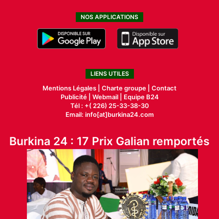
NOS APPLICATIONS
LIENS UTILES
Mentions Légales |
Charte groupe |
Contact
Publicité
|
Webmail |
Equipe B24
Tél : +( 226) 25-33-38-30
Email: info[at]burkina24.com
Burkina 24 : 17 Prix Galian remportés