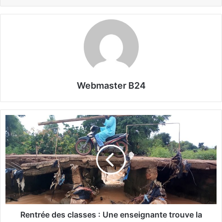
Webmaster B24
R
e
n
t
r
é
e
d
e
s
Rentrée des classes : Une enseignante trouve la