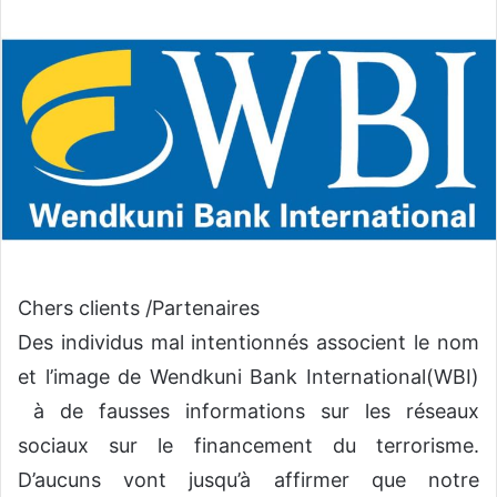
o
y
e
r
u
n
c
o
u
r
r
Chers clients /Partenaires
i
e
Des individus mal intentionnés associent le nom
l
et l’image de Wendkuni Bank International(WBI)
à de fausses informations sur les réseaux
sociaux sur le financement du terrorisme.
D’aucuns vont jusqu’à affirmer que notre