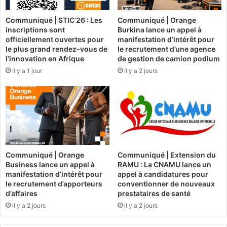
t
r
Communiqué | STIC’26 : Les
Communiqué | Orange
r
e
inscriptions sont
Burkina lance un appel à
o
d
officiellement ouvertes pour
manifestation d’intérêt pour
u
e
le plus grand rendez-vous de
le recrutement d’une agence
v
s
l’innovation en Afrique
de gestion de camion podium
e
A
il y a 1 jour
il y a 2 jours
l
f
a
f
m
a
o
i
r
r
t
e
p
s
a
É
Communiqué | Orange
Communiqué | Extension du
r
t
Business lance un appel à
RAMU : La CNAMU lance un
n
r
manifestation d’intérêt pour
appel à candidatures pour
o
a
le recrutement d’apporteurs
conventionner de nouveaux
y
n
d’affaires
prestataires de santé
a
g
il y a 2 jours
il y a 2 jours
d
è
e
r