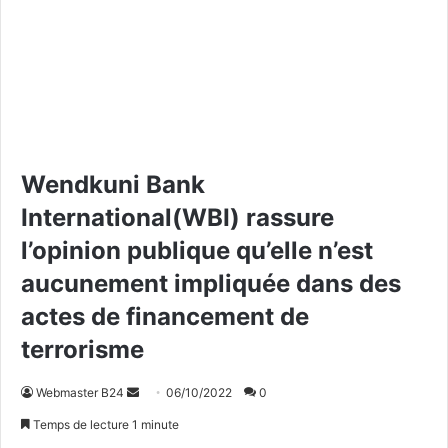
Wendkuni Bank
International(WBI) rassure
l’opinion publique qu’elle n’est
aucunement impliquée dans des
actes de financement de
terrorisme
Webmaster B24
E
06/10/2022
0
n
Temps de lecture 1 minute
v