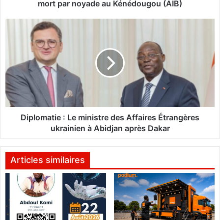
c
mort par noyade au Kénédougou (AIB)
l
a
D
s
i
s
p
e
l
s
o
:
m
U
a
n
t
e
i
e
e
Diplomatie : Le ministre des Affaires Étrangères
n
ukrainien à Abidjan après Dakar
s
:
e
L
i
e
Articles similaires
g
m
n
i
a
n
n
i
t
s
e
t