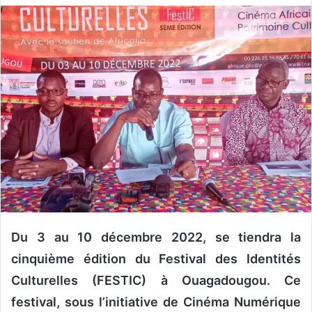
v
o
y
e
r
u
n
c
o
u
r
r
i
e
Du 3 au 10 décembre 2022, se tiendra la
l
cinquième édition du Festival des Identités
Culturelles (FESTIC) à Ouagadougou. Ce
festival, sous l’initiative de Cinéma Numérique