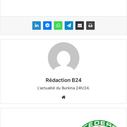
Rédaction B24
L'actualité du Burkina 24h/24.
We
bsi
te
C
o
u