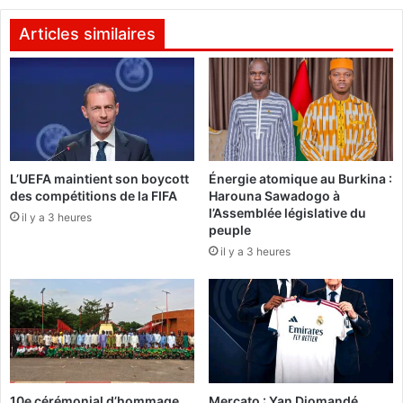
:
-
L
K
Articles similaires
a
o
s
n
u
g
s
o
p
u
e
s
n
s
L’UEFA maintient son boycott
Énergie atomique au Burkina :
s
i
des compétitions de la FIFA
Harouna Sawadogo à
i
:
l’Assemblée législative du
o
il y a 3 heures
Q
peuple
n
u
il y a 3 heures
d
a
u
t
B
r
u
e
r
s
k
o
i
l
n
d
10e cérémonial d’hommage
Mercato : Yan Diomandé