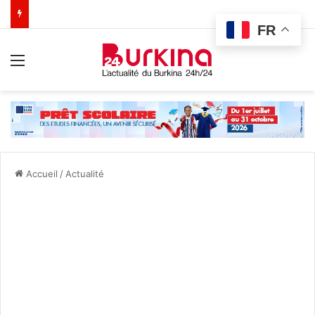
FR
Menu
Accueil
/
Actualité