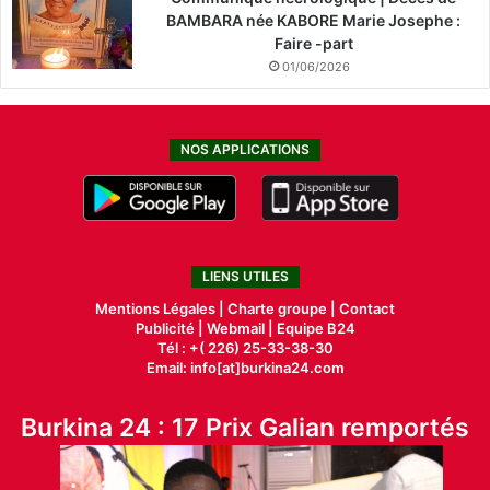
BAMBARA née KABORE Marie Josephe :
Faire -part
01/06/2026
NOS APPLICATIONS
LIENS UTILES
Mentions Légales |
Charte groupe |
Contact
Publicité
|
Webmail |
Equipe B24
Tél : +( 226) 25-33-38-30
Email: info[at]burkina24.com
Burkina 24 : 17 Prix Galian remportés