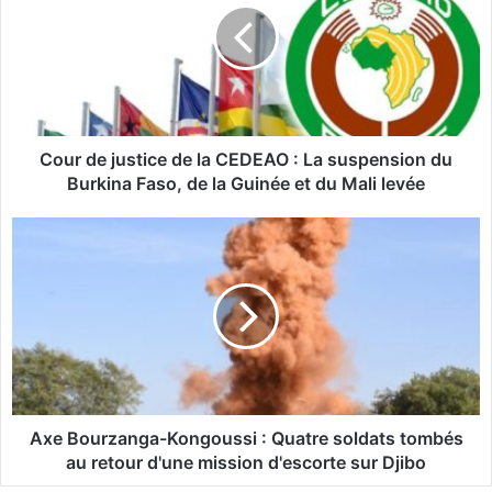
r
d
e
j
u
s
t
Cour de justice de la CEDEAO : La suspension du
i
Burkina Faso, de la Guinée et du Mali levée
c
e
A
d
x
e
e
l
B
a
o
C
u
E
r
D
z
E
a
A
n
Axe Bourzanga-Kongoussi : Quatre soldats tombés
O
g
au retour d'une mission d'escorte sur Djibo
a