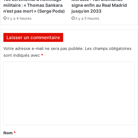
a
a
militaire : « Thomas Sankara
signe enfin au Real Madrid
F
t
n’est pas mort » (Serge Poda)
jusqu’en 2033
a
s
il y a 4 heures
il y a 5 heures
s
t
o
o
,
m
Laisser un commentaire
d
b
e
é
Votre adresse e-mail ne sera pas publiée.
Les champs obligatoires
l
s
sont indiqués avec
*
a
a
G
u
C
u
r
o
i
e
m
n
t
é
o
m
e
u
e
e
r
t
d
n
d
'
t
u
u
M
n
a
Nom
*
a
e