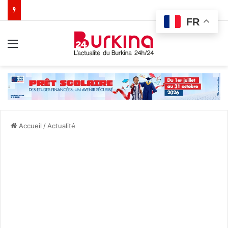
FR
Menu
Accueil
/
Actualité