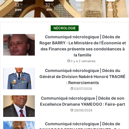
32
32
34
35
℃
℃
℃
℃
sam
dim
lun
mar
NÉCROLOGIE
Communiqué nécrologique | Décès de
Roger BARRY : Le Ministère de l’Économie et
des Finances présente ses condoléances à
la famille
il y a 2 semaines
Communiqué nécrologique | Décès du
Général de Division Nabéré Honoré TRAORÉ
: Remerciements
03/07/2026
Communiqué nécrologique | Décès de son
Excellence Dramane YAMEOGO : Faire-part
28/06/2026
Communiqué nécrologique | Décès de