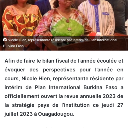
o
u
r
r
i
e
Nicole Hien, représentante résidente par intérim de Plan International
Burkina Faso
l
Afin de faire le bilan fiscal de l’année écoulée et
évoquer des perspectives pour l’année en
cours, Nicole Hien, représentante résidente par
intérim de Plan International Burkina Faso a
officiellement ouvert la revue annuelle 2023 de
la stratégie pays de l’institution ce jeudi 27
juillet 2023 à Ouagadougou.