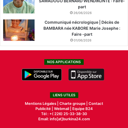
SAWADOGO BERNARD WENDIKONTE : Faire-
part
26/06/2026
Communiqué nécrologique | Décès de
BAMBARA née KABORE Marie Josephe :
Faire -part
01/06/2026
NOS APPLICATIONS
LIENS UTILES
Mentions Légales |
Charte groupe |
Contact
Publicité
|
Webmail |
Equipe B24
Tél : +( 226) 25-33-38-30
Email: info[at]burkina24.com