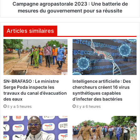
i
g
Campagne agropastorale 2023 : Une batterie de
t
r
mesures du gouvernement pour sa réussite
d
o
e
p
s
a
Articles similaires
r
s
é
t
p
o
o
r
n
a
s
l
e
e
SN-BRAFASO : Le ministre
Intelligence artificielle : Des
s
2
Serge Poda inspecte les
chercheurs créent 16 virus
d
0
travaux du canal d’évacuation
synthétiques capables
u
2
des eaux
d’infecter des bactéries
g
3
il y a 5 heures
il y a 6 heures
o
:
u
U
v
n
e
e
r
b