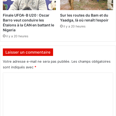
n
a
e
t
m
t
Finale UFOA-B U20 : Oscar
Sur les routes du Bam et du
e
e
Barro veut conduire les
Yaadga, là où renaît l’espoir
n
r
Étalons à la CAN en battant le
il y a 20 heures
t
i
Nigeria
à
e
il y a 20 heures
s
d
e
e
s
m
Laisser un commentaire
d
e
i
s
Votre adresse e-mail ne sera pas publiée.
Les champs obligatoires
f
u
sont indiqués avec
*
f
r
é
C
e
r
s
o
e
d
m
n
u
t
g
m
e
o
e
s
u
r
v
n