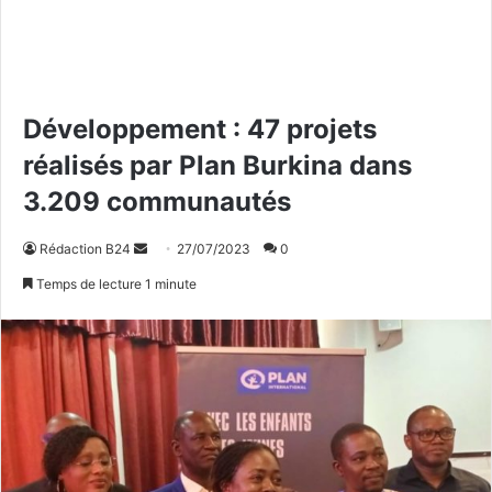
Développement : 47 projets
réalisés par Plan Burkina dans
3.209 communautés
Rédaction B24
E
27/07/2023
0
n
Temps de lecture 1 minute
v
o
y
e
r
u
n
c