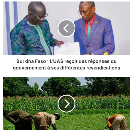
te
B
u
r
k
i
n
a
F
a
s
Burkina Faso : L’UAS reçoit des réponses du
o
gouvernement à ses différentes revendications
:
L
C
’
a
U
m
A
p
S
a
r
g
e
n
ç
e
o
a