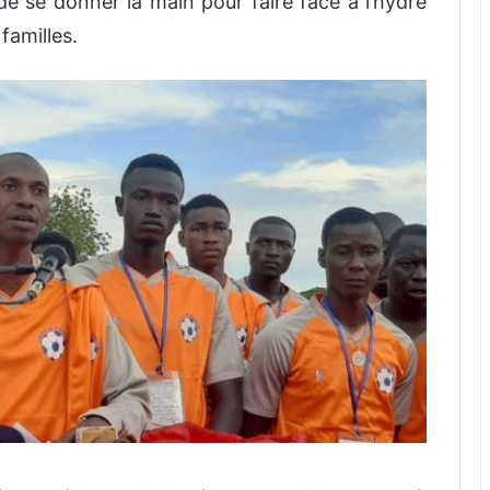
 de
se donner la main pour faire face
à l’hydre
familles.