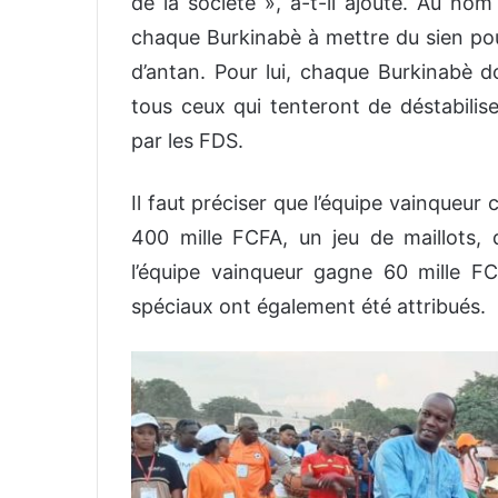
de la société
»,
a-t-il ajouté.
Au nom d
chaque
Burkinabè
à mettre
du sien
pou
d’antan.
Pour lui,
c
haque Burkinabè do
tous ceux qui tenteront de déstabilis
par les FDS
.
Il faut préciser que
l’équipe vainqueur
c
400 mille FCFA, un jeu de maillots, 
l’
équipe
vainqueur
gagne
60 mille FCF
spéciaux ont également été attribués.