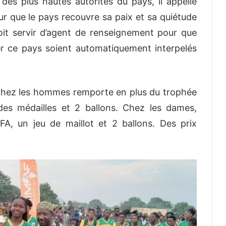
es plus hautes autorités du pays, il appelle
r que le pays recouvre sa p
aix et
sa quiétude
it servir d’agent de renseignement pour que
er ce pays soi
en
t automatiquement
interpelés
hez les hommes
remporte en plus du trophée
des médailles et 2 ballons. Chez les dames,
A, un jeu de maillot et 2 ballons. D
es prix