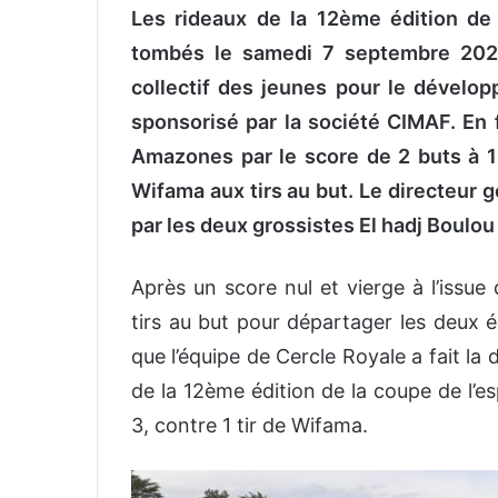
Les rideaux de la 12
ème
édition de 
tombés
le samedi 7 septembre 20
collectif des jeunes pour le dével
sponsorisé par la société CIMAF.
En 
Amazones par le score de
2 buts à 
Wifama
aux tirs au but. Le directeur
par les deux grossistes El hadj Boulou 
Après un score nul et vierge à l’issue
tirs au but pour départager les deux é
que l’équipe de
Cercle Royale
a fait la 
de la 12
ème
édition de la co
upe de l’e
3, contre 1 tir
de Wifama.