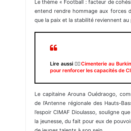
Le thème
«
Football : facteur de cohés
entend
rendre hommage aux forces de
que la paix et la stabilité reviennent au
Lire aussi 👉🏿
Cimenterie au Burkin
pour renforcer les capacités de 
L
e capitaine Arouna Ouédraogo, comma
de l’Antenne régionale des Hauts-Bass
l’espoir CIMAF Dioulasso
, souligne que
la jeunesse
,
du fait
pour eux
de pouvoi
de jeunes
talents à son sein
.