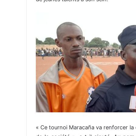
«
Ce tournoi Maracaña
va
renforcer
la