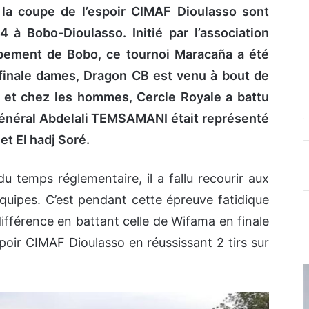
la coupe de l’espoir CIMAF Dioulasso sont
24
à Bobo-Dioulasso. Initié par
l’association
oppement de Bobo
, ce tournoi Maracaña a été
finale
dames
,
Dragon CB
est venu à bout de
1 et chez les hommes,
Cercle Royale a battu
 général Abdelali TEMSAMANI était représenté
et El hadj Soré.
 du
temps réglementaire, il a fallu
recourir aux
quipes.
C’est pendant cette épreuve fatidique
différence en battant
celle de
Wifama en finale
spoir CIMAF Dioulasso en réussissant 2 tirs sur