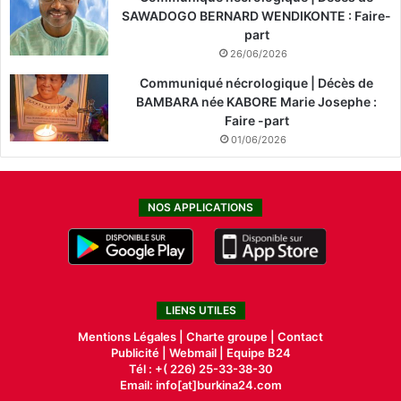
SAWADOGO BERNARD WENDIKONTE : Faire-
part
26/06/2026
Communiqué nécrologique | Décès de
BAMBARA née KABORE Marie Josephe :
Faire -part
01/06/2026
NOS APPLICATIONS
LIENS UTILES
Mentions Légales |
Charte groupe |
Contact
Publicité
|
Webmail |
Equipe B24
Tél : +( 226) 25-33-38-30
Email: info[at]burkina24.com