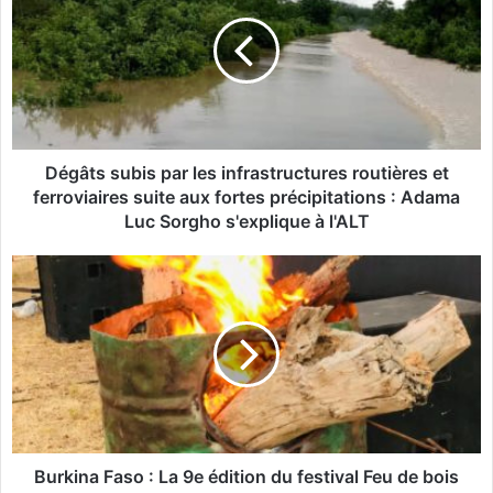
g
â
t
s
s
u
b
i
Dégâts subis par les infrastructures routières et
s
ferroviaires suite aux fortes précipitations : Adama
p
Luc Sorgho s'explique à l'ALT
a
r
B
l
u
e
r
s
k
i
i
n
n
f
a
r
F
a
a
s
s
Burkina Faso : La 9e édition du festival Feu de bois