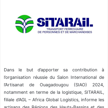
y
e
r
u
n
c
o
u
r
r
i
e
Dans le but d’apporter sa contribution à
l
l’organisation réussie du Salon International de
l’Artisanat de Ouagadougou (SIAO) 2024,
notamment en terme de la logistique, SITARAIL,
filiale d’AGL – Africa Global Logistics, informe les
artisans des Régions des Hauts-Bassins et des