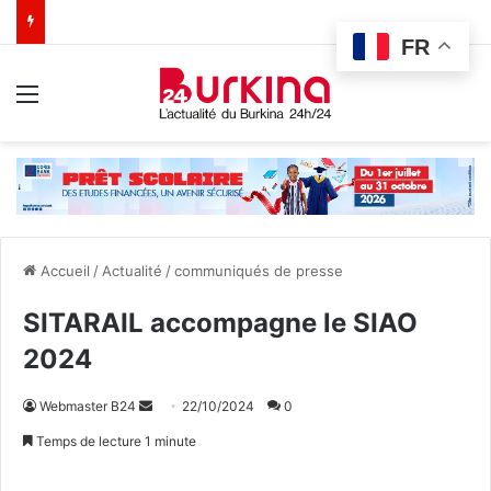
FR
Menu
Accueil
/
Actualité
/
communiqués de presse
SITARAIL accompagne le SIAO
2024
Webmaster B24
E
22/10/2024
0
n
Temps de lecture 1 minute
v
o