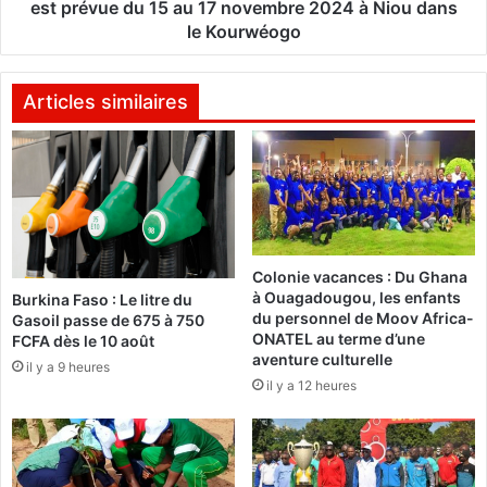
t
o
est prévue du 15 au 17 novembre 2024 à Niou dans
r
:
le Kourwéogo
u
L
c
a
t
9
Articles similaires
u
e
r
é
e
d
s
i
r
t
o
i
u
o
t
Colonie vacances : Du Ghana
n
à Ouagadougou, les enfants
i
Burkina Faso : Le litre du
d
du personnel de Moov Africa-
Gasoil passe de 675 à 750
è
u
ONATEL au terme d’une
FCFA dès le 10 août
r
f
aventure culturelle
e
il y a 9 heures
e
il y a 12 heures
s
s
e
t
t
i
f
v
e
a