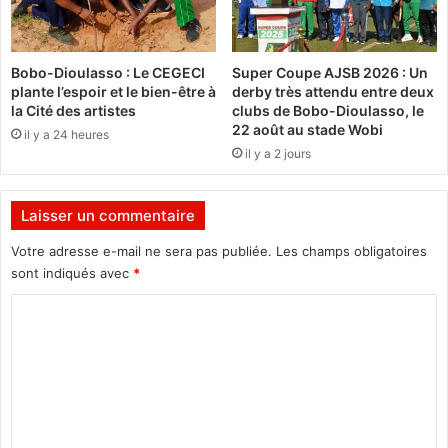
r
l
r
F
o
e
Bobo-Dioulasso : Le CEGECI
Super Coupe AJSB 2026 : Un
v
u
plante l’espoir et le bien-être à
derby très attendu entre deux
i
d
la Cité des artistes
clubs de Bobo-Dioulasso, le
a
e
22 août au stade Wobi
il y a 24 heures
i
b
il y a 2 jours
r
o
e
i
s
s
Laisser un commentaire
s
e
u
s
Votre adresse e-mail ne sera pas publiée.
Les champs obligatoires
i
t
sont indiqués avec
*
t
p
e
C
r
a
é
o
u
v
m
x
u
f
e
m
o
d
e
r
u