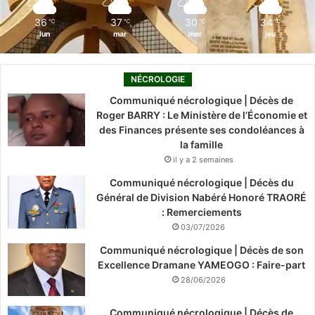
m
36
37
30
34
℃
℃
℃
℃
lun
mar
mer
jeu
NÉCROLOGIE
Communiqué nécrologique | Décès de
Roger BARRY : Le Ministère de l’Économie et
des Finances présente ses condoléances à
la famille
il y a 2 semaines
Communiqué nécrologique | Décès du
Général de Division Nabéré Honoré TRAORÉ
: Remerciements
03/07/2026
Communiqué nécrologique | Décès de son
Excellence Dramane YAMEOGO : Faire-part
28/06/2026
Communiqué nécrologique | Décès de