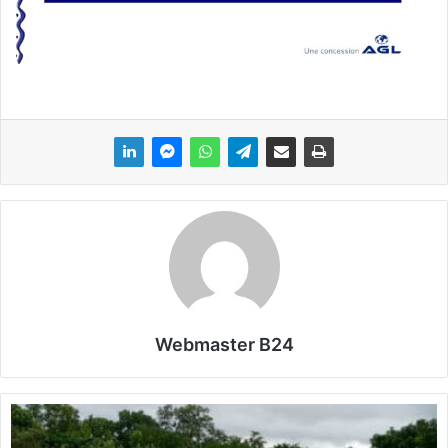
Webmaster B24
D
é