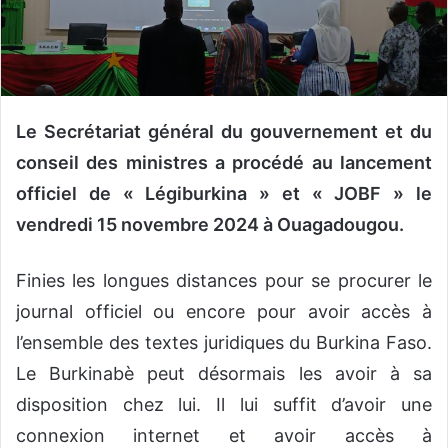
n
c
o
u
r
r
Le Secrétariat général du gouvernement et du
i
conseil des ministres a procédé au lancement
e
officiel de « Légiburkina » et « JOBF » le
l
vendredi 15 novembre 2024 à Ouagadougou.
Finies les longues distances pour se procurer le
journal officiel ou encore pour avoir accès à
l’ensemble des textes juridiques du Burkina Faso.
Le Burkinabè peut désormais les avoir à sa
disposition chez lui. Il lui suffit d’avoir une
connexion internet et avoir accès à