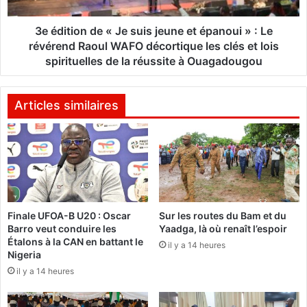
o
c
n
e
d
3e édition de « Je suis jeune et épanoui » : Le
i
e
révérend Raoul WAFO décortique les clés et lois
v
«
spirituelles de la réussite à Ouagadougou
o
J
i
e
r
s
Articles similaires
i
u
e
i
n
s
n
j
e
e
K
u
a
n
d
Finale UFOA-B U20 : Oscar
Sur les routes du Bam et du
e
Barro veut conduire les
Yaadga, là où renaît l’espoir
h
e
Étalons à la CAN en battant le
y
t
il y a 14 heures
Nigeria
T
é
il y a 14 heures
o
p
u
a
r
n