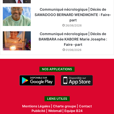
Communiqué nécrologique | Décès de
SAWADOGO BERNARD WENDIKONTE : Faire-
part
26/06/2026
Communiqué nécrologique | Décès de
BAMBARA née KABORE Marie Josephe :
Faire -part
01/06/2026
NOS APPLICATIONS
LIENS UTILES
Mentions Légales |
Charte groupe |
Contact
Publicité
|
Webmail |
Equipe B24