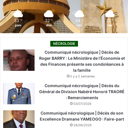
k
n
a
m
33
32
34
32
℃
℃
℃
℃
sam
dim
lun
mar
NÉCROLOGIE
Communiqué nécrologique | Décès de
Roger BARRY : Le Ministère de l’Économie et
des Finances présente ses condoléances à
la famille
il y a 2 semaines
Communiqué nécrologique | Décès du
Général de Division Nabéré Honoré TRAORÉ
: Remerciements
03/07/2026
Communiqué nécrologique | Décès de son
Excellence Dramane YAMEOGO : Faire-part
28/06/2026