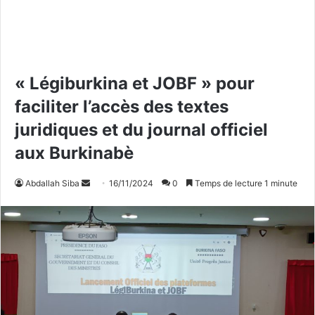
« Légiburkina et JOBF » pour
faciliter l’accès des textes
juridiques et du journal officiel
aux Burkinabè
Abdallah Siba
E
16/11/2024
0
Temps de lecture 1 minute
n
v
o
y
e
r
u