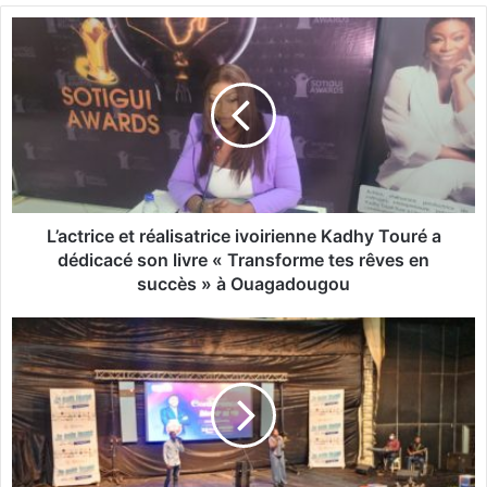
L
’
a
c
t
r
i
c
e
e
L’actrice et réalisatrice ivoirienne Kadhy Touré a
t
dédicacé son livre « Transforme tes rêves en
r
succès » à Ouagadougou
é
a
3
l
e
i
é
s
d
a
i
t
t
r
i
i