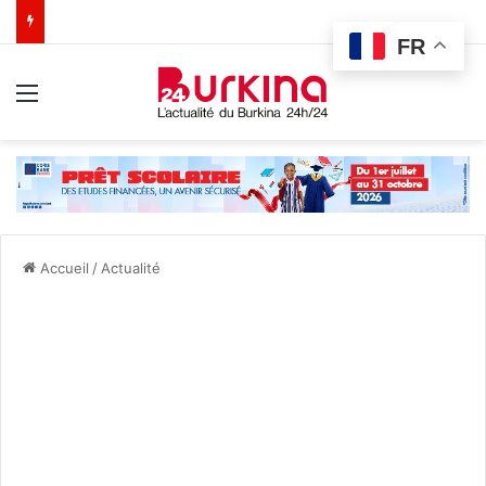
FR
Menu
Accueil
/
Actualité