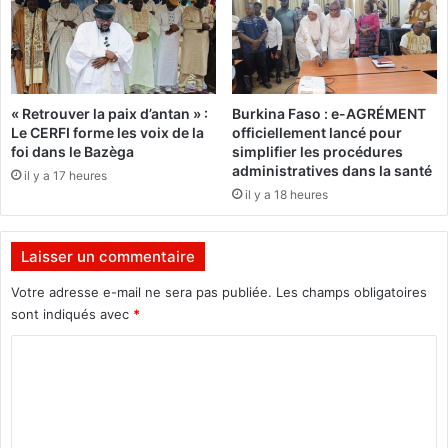
é
o
a
u
d
i
é
»
d
:
« Retrouver la paix d’antan » :
Burkina Faso : e-AGRÉMENT
i
L
Le CERFI forme les voix de la
officiellement lancé pour
c
e
foi dans le Bazèga
simplifier les procédures
a
r
administratives dans la santé
il y a 17 heures
c
é
il y a 18 heures
é
v
s
é
o
r
Laisser un commentaire
n
e
l
n
Votre adresse e-mail ne sera pas publiée.
Les champs obligatoires
i
d
sont indiqués avec
*
v
R
r
C
a
e
o
o
«
u
m
l
T
W
m