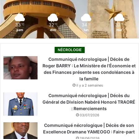
k
n
a
m
33
32
34
32
℃
℃
℃
℃
sam
dim
lun
mar
NÉCROLOGIE
Communiqué nécrologique | Décès de
Roger BARRY : Le Ministère de l’Économie et
des Finances présente ses condoléances à
la famille
il y a 2 semaines
Communiqué nécrologique | Décès du
Général de Division Nabéré Honoré TRAORÉ
: Remerciements
03/07/2026
Communiqué nécrologique | Décès de son
Excellence Dramane YAMEOGO : Faire-part
28/06/2026