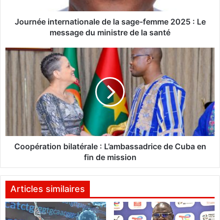
n
t
Journée internationale de la sage-femme 2025 : Le
e
message du ministre de la santé
r
n
C
a
o
t
o
i
p
o
é
n
r
a
a
l
t
e
i
d
o
Coopération bilatérale : L’ambassadrice de Cuba en
e
n
fin de mission
l
b
a
i
s
l
Articles similaires
a
a
g
t
e
é