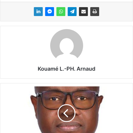
Kouamé L.-PH. Arnaud
J
o
u
r
n
é
e
i