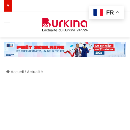
FR
Menu
Accueil
/
Actualité