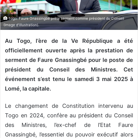
o
u
Togo: Faure Gnassingbé prête serment comme président du Conseil
r
(Image d'illustration).
r
i
Au Togo, l’ère de la Ve République a été
e
officiellement ouverte après la prestation de
l
serment de Faure Gnassingbé pour le poste de
président du Conseil des Ministres. Cet
événement s’est tenu le samedi 3 mai 2025 à
Lomé, la capitale.
Le changement de Constitution intervenu au
Togo en 2024, confère au président du Conseil
des Ministres, l’ex-chef de l’Etat Faure
Gnassingbé, l’essentiel du pouvoir exécutif alors