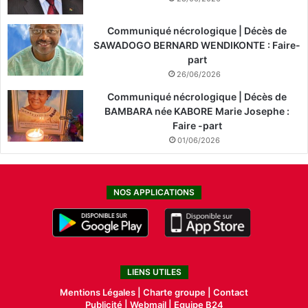
Communiqué nécrologique | Décès de
SAWADOGO BERNARD WENDIKONTE : Faire-
part
26/06/2026
Communiqué nécrologique | Décès de
BAMBARA née KABORE Marie Josephe :
Faire -part
01/06/2026
NOS APPLICATIONS
LIENS UTILES
Mentions Légales |
Charte groupe |
Contact
Publicité
|
Webmail |
Equipe B24