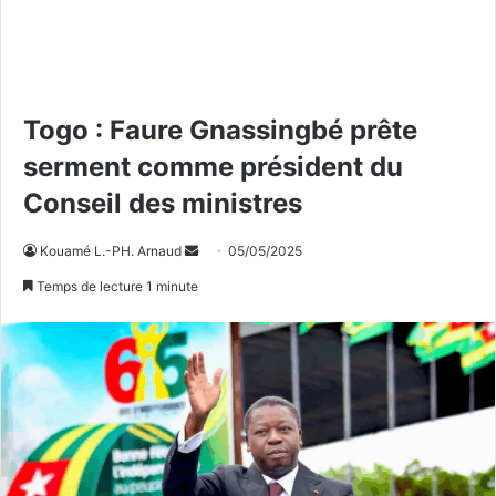
Togo : Faure Gnassingbé prête
serment comme président du
Conseil des ministres
Kouamé L.-PH. Arnaud
E
05/05/2025
n
Temps de lecture 1 minute
v
o
y
e
r
u
n
c