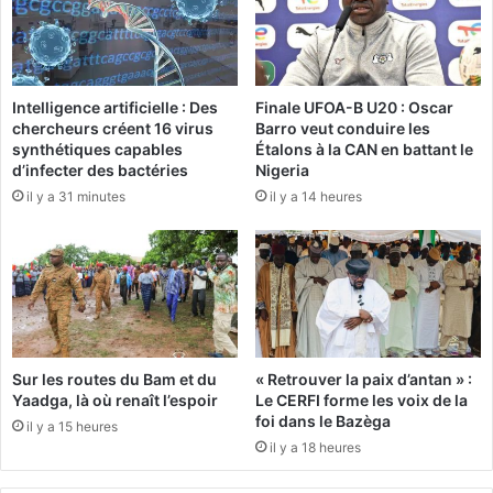
-
r
f
a
e
l
m
e
Intelligence artificielle : Des
Finale UFOA-B U20 : Oscar
m
chercheurs créent 16 virus
Barro veut conduire les
e
:
synthétiques capables
Étalons à la CAN en battant le
2
L
d’infecter des bactéries
Nigeria
0
’
il y a 31 minutes
il y a 14 heures
2
a
5
m
b
:
a
L
s
e
s
m
a
e
d
Sur les routes du Bam et du
« Retrouver la paix d’antan » :
s
r
Yaadga, là où renaît l’espoir
Le CERFI forme les voix de la
s
i
foi dans le Bazèga
il y a 15 heures
a
c
il y a 18 heures
g
e
e
d