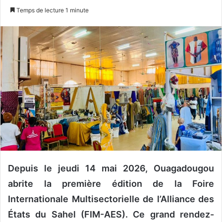
n
Temps de lecture 1 minute
v
o
y
e
r
u
n
c
o
u
r
r
i
Depuis le jeudi 14 mai 2026, Ouagadougou
e
abrite la première édition de la Foire
l
Internationale Multisectorielle de l’Alliance des
États du Sahel (FIM-AES). Ce grand rendez-