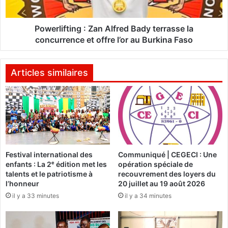
s
f
d
t
u
i
Powerlifting : Zan Alfred Bady terrasse la
t
n
concurrence et offre l’or au Burkina Faso
i
g
r
:
a
Z
Articles similaires
g
a
e
n
d
A
u
l
F
f
a
r
s
e
Festival international des
Communiqué | CEGECI : Une
o
d
enfants : La 2ᵉ édition met les
opération spéciale de
L
B
talents et le patriotisme à
recouvrement des loyers du
o
a
l’honneur
20 juillet au 19 août 2026
t
d
il y a 33 minutes
il y a 34 minutes
o
y
W
t
E
e