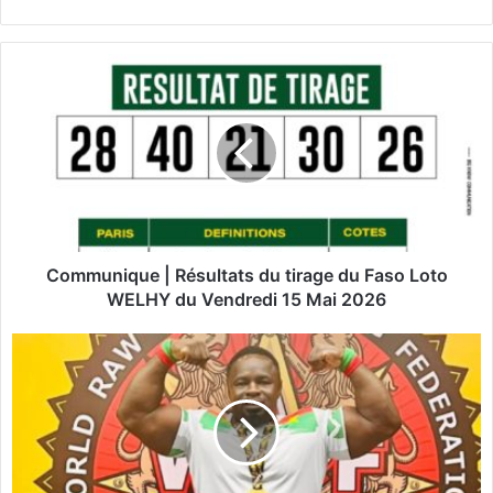
C
o
m
m
u
n
i
q
u
e
Communique | Résultats du tirage du Faso Loto
|
WELHY du Vendredi 15 Mai 2026
R
é
P
s
o
u
w
l
e
t
r
a
l
t
i