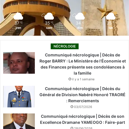
k
n
a
m
37
35
34
35
℃
℃
℃
℃
ven
sam
dim
lun
NÉCROLOGIE
Communiqué nécrologique | Décès de
Roger BARRY : Le Ministère de l’Économie et
des Finances présente ses condoléances à
la famille
il y a 1 semaine
Communiqué nécrologique | Décès du
Général de Division Nabéré Honoré TRAORÉ
: Remerciements
03/07/2026
Communiqué nécrologique | Décès de son
Excellence Dramane YAMEOGO : Faire-part
28/06/2026