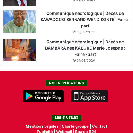
Communiqué nécrologique | Décès de
SAWADOGO BERNARD WENDIKONTE : Faire-
part
26/06/2026
Communiqué nécrologique | Décès de
BAMBARA née KABORE Marie Josephe :
Faire -part
01/06/2026
NOS APPLICATIONS
LIENS UTILES
Mentions Légales |
Charte groupe |
Contact
Publicité
|
Webmail |
Equipe B24