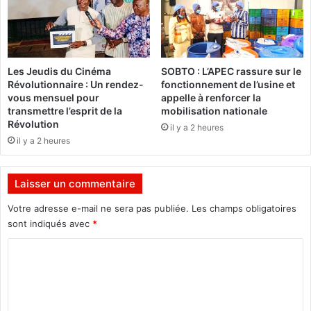
L
r
H
r
Y
a
d
s
u
s
Les Jeudis du Cinéma
SOBTO : L’APEC rassure sur le
V
e
Révolutionnaire : Un rendez-
fonctionnement de l’usine et
e
l
vous mensuel pour
appelle à renforcer la
n
a
transmettre l’esprit de la
mobilisation nationale
d
c
Révolution
il y a 2 heures
r
o
il y a 2 heures
e
n
d
c
i
u
Laisser un commentaire
1
r
5
r
Votre adresse e-mail ne sera pas publiée.
Les champs obligatoires
M
e
sont indiqués avec
*
a
n
C
i
c
2
e
o
0
e
m
2
t
6
o
m