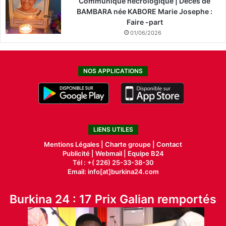
Communiqué nécrologique | Décès de
BAMBARA née KABORE Marie Josephe :
Faire -part
01/06/2026
NOS APPLICATIONS
LIENS UTILES
Mentions Légales |
Charte groupe |
Contact
Publicité
|
Webmail |
Equipe B24
Tél : +( 226) 25-33-38-30
Email: info[at]burkina24.com
Burkina 24 : 17 Prix Galian remportés