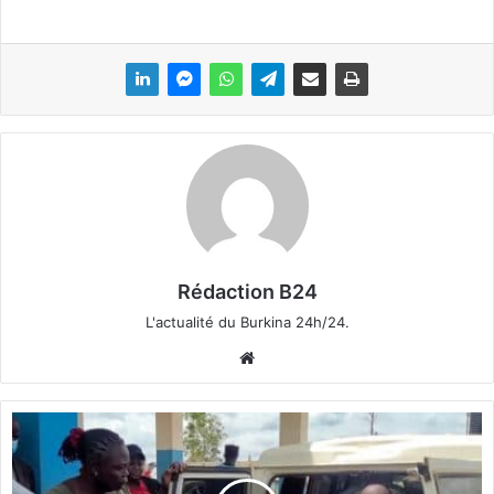
Rédaction B24
L'actualité du Burkina 24h/24.
We
bsi
te
N
o
u
v