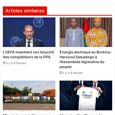
O
e
M
r
Articles similaires
S
n
d
e
é
m
c
e
l
n
e
t
n
a
c
L’UEFA maintient son boycott
Énergie atomique au Burkina :
l
des compétitions de la FIFA
Harouna Sawadogo à
h
e
l’Assemblée législative du
e
«
il y a 8 heures
peuple
u
U
il y a 8 heures
n
n
e
v
u
i
r
l
g
l
e
a
n
g
c
e