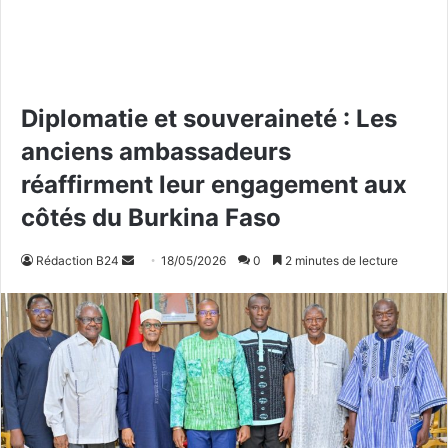
Diplomatie et souveraineté : Les
anciens ambassadeurs
réaffirment leur engagement aux
côtés du Burkina Faso
Rédaction B24
E
18/05/2026
0
2 minutes de lecture
n
v
o
y
e
r
u