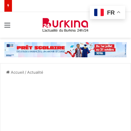
FR
Menu
Accueil
/
Actualité