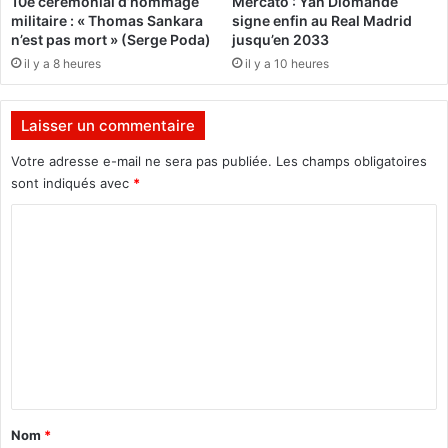
10e cérémonial d’hommage
Mercato : Yan Diomandé
e
r
militaire : « Thomas Sankara
signe enfin au Real Madrid
s
é
n’est pas mort » (Serge Poda)
jusqu’en 2033
a
i
il y a 8 heures
il y a 10 heures
n
n
i
s
t
t
Laisser un commentaire
a
a
i
l
Votre adresse e-mail ne sera pas publiée.
Les champs obligatoires
r
l
sont indiqués avec
*
e
é
i
,
C
n
u
o
t
n
e
m
m
r
o
m
n
t
e
a
o
t
c
n
i
u
t
o
l
n
t
a
Nom
*
a