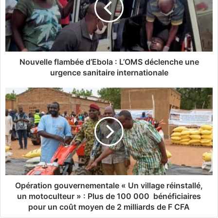
e
l
l
e
f
l
Nouvelle flambée d’Ebola : L’OMS déclenche une
a
urgence sanitaire internationale
m
b
O
é
p
e
é
d
r
’
a
E
t
b
i
o
o
l
n
a
g
Opération gouvernementale « Un village réinstallé,
:
o
un motoculteur » : Plus de 100 000 bénéficiaires
L
u
pour un coût moyen de 2 milliards de F CFA
’
v