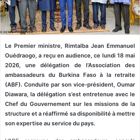
n
c
o
u
r
r
‎Le Premier ministre, Rimtalba Jean Emmanuel
i
e
Ouédraogo, a reçu en audience, ce lundi 18 mai
l
2026, une délégation de l’Association des
ambassadeurs du Burkina Faso à la retraite
(ABF). Conduite par son vice-président, Oumar
Diawara, la délégation s’est entretenue avec le
Chef du Gouvernement sur les missions de la
structure et a réaffirmé sa disponibilité à mettre
son expertise au service du pays.