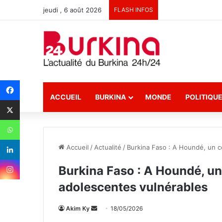
jeudi , 6 août 2026
FLASH INFOS
ACCUEIL
BURKINA
MONDE
POLITIQU
Accueil
/
Actualité
/
Burkina Faso : A Houndé, un c
Burkina Faso : A Houndé, un
adolescentes vulnérables
Akim Ky
E
18/05/2026
n