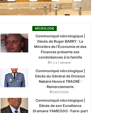
36
33
34
29
℃
℃
℃
℃
jeu
ven
sam
dim
NÉCROLOGIE
Communiqué nécrologique |
Décès de Roger BARRY : Le
Ministère de l’Économie et des
Finances présente ses
condoléances à la famille
il y a 1 semaine
Communiqué nécrologique |
Décès du Général de Division
Nabéré Honoré TRAORÉ :
Remerciements
03/07/2026
Communiqué nécrologique |
Décès de son Excellence
Dramane YAMEOGO : Faire-part