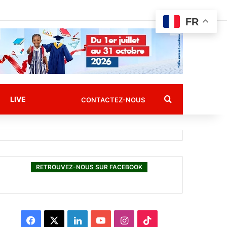
FR
Rechercher
LIVE
CONTACTEZ-NOUS
RETROUVEZ-NOUS SUR FACEBOOK
F
X
L
Y
I
T