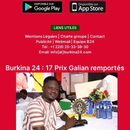
LIENS UTILES
Mentions Légales |
Charte groupe |
Contact
Publicité
|
Webmail |
Equipe B24
Tél : +( 226) 25-33-38-30
Email: info[at]burkina24.com
Burkina 24 : 17 Prix Galian remportés