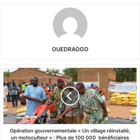
OUEDRAOGO
O
p
é
r
a
t
i
o
n
g
Opération gouvernementale « Un village réinstallé,
o
un motoculteur » : Plus de 100 000 bénéficiaires