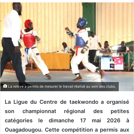
v
o
y
e
r
u
n
c
o
u
r
r
La relève a permis de mesurer le travail réalisé au sein des clubs.
i
e
La Ligue du Centre de taekwondo a organisé
l
son championnat régional des petites
catégories le dimanche 17 mai 2026 à
Ouagadougou. Cette compétition a permis aux