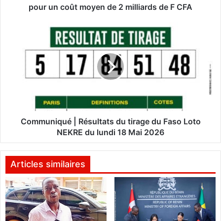
u
pour un coût moyen de 2 milliards de F CFA
v
e
C
r
o
n
m
e
m
m
u
e
n
n
i
t
q
a
u
l
é
Communiqué | Résultats du tirage du Faso Loto
e
|
NEKRE du lundi 18 Mai 2026
«
R
U
é
n
s
Articles similaires
v
u
i
l
l
t
l
a
a
t