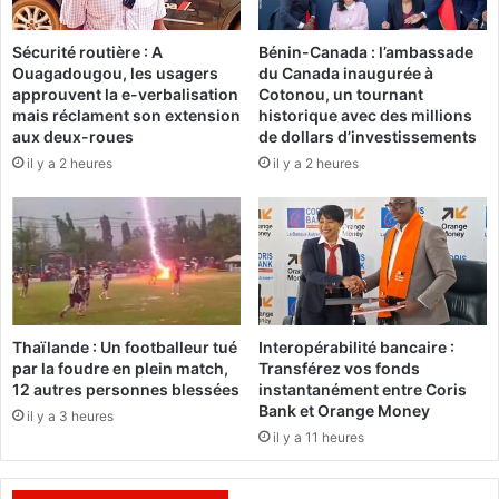
g
s
e
d
r
Sécurité routière : A
Bénin-Canada : l’ambassade
u
Ouagadougou, les usagers
du Canada inaugurée à
é
t
approuvent la e-verbalisation
Cotonou, un tournant
i
i
mais réclament son extension
historique avec des millions
n
r
aux deux-roues
de dollars d’investissements
s
a
il y a 2 heures
il y a 2 heures
t
g
a
e
l
d
l
u
é
F
,
a
u
s
n
o
Thaïlande : Un footballeur tué
Interopérabilité bancaire :
m
L
par la foudre en plein match,
Transférez vos fonds
o
o
12 autres personnes blessées
instantanément entre Coris
t
t
Bank et Orange Money
il y a 3 heures
o
o
il y a 11 heures
c
N
u
E
l
K