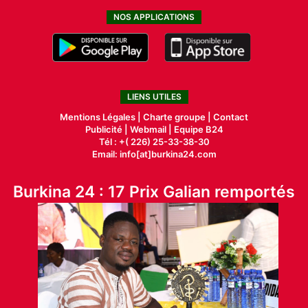
NOS APPLICATIONS
LIENS UTILES
Mentions Légales |
Charte groupe |
Contact
Publicité
|
Webmail |
Equipe B24
Tél : +( 226) 25-33-38-30
Email: info[at]burkina24.com
Burkina 24 : 17 Prix Galian remportés