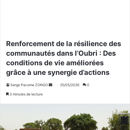
Renforcement de la résilience des
communautés dans l’Oubri : Des
conditions de vie améliorées
grâce à une synergie d’actions
Serge Pacome ZONGO
E
25/05/2026
0
n
3 minutes de lecture
v
o
y
e
r