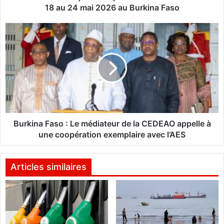
c
18 au 24 mai 2026 au Burkina Faso
t
u
B
|
u
L
r
e
k
s
i
t
n
e
a
m
F
p
a
s
s
Burkina Faso : Le médiateur de la CEDEAO appelle à
f
o
une coopération exemplaire avec l’AES
o
:
r
L
t
e
Articles similaires
s
m
d
é
e
d
l
i
a
a