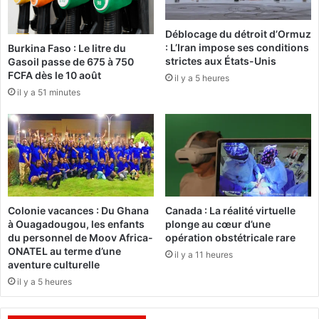
s
t
e
e
Déblocage du détroit d’Ormuz
m
u
: L’Iran impose ses conditions
Burkina Faso : Le litre du
a
r
strictes aux États-Unis
Gasoil passe de 675 à 750
i
d
FCFA dès le 10 août
il y a 5 heures
n
e
il y a 51 minutes
e
l
d
a
u
C
1
E
8
D
a
E
u
A
2
O
Colonie vacances : Du Ghana
Canada : La réalité virtuelle
4
a
à Ouagadougou, les enfants
plonge au cœur d’une
m
p
du personnel de Moov Africa-
opération obstétricale rare
a
p
ONATEL au terme d’une
il y a 11 heures
i
e
aventure culturelle
2
l
il y a 5 heures
0
l
2
e
6
à