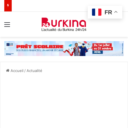
FR
Menu
Accueil
/
Actualité