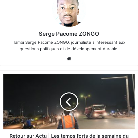
Serge Pacome ZONGO
Tambi Serge Pacome ZONGO, journaliste s'intéressant aux
questions politiques et de développement durable.
We
bsi
te
R
e
t
o
u
r
s
u
r
A
Retour sur Actu | Les temps forts de la semaine du