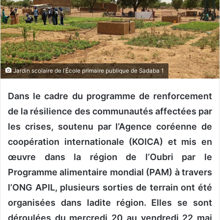
u
n
c
o
u
r
Jardin scolaire de l’École primaire publique de Sadaba 1
r
i
Dans le cadre du programme de renforcement
e
de la résilience des communautés affectées par
l
les crises, soutenu par l’Agence coréenne de
coopération internationale (KOICA) et mis en
œuvre dans la région de l’Oubri par le
Programme alimentaire mondial (PAM) à travers
l’ONG APIL, plusieurs sorties de terrain ont été
organisées dans ladite région. Elles se sont
déroulées du mercredi 20 au vendredi 22 mai