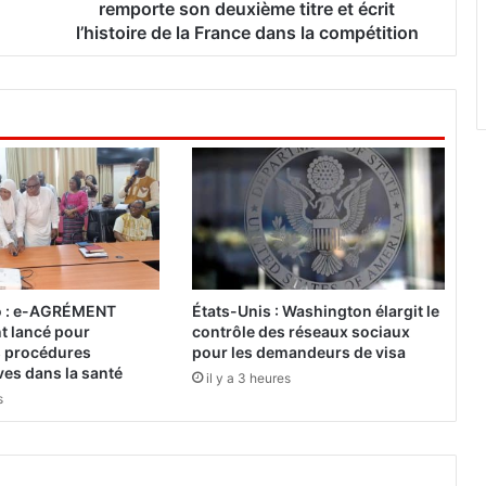
a
remporte son deuxième titre et écrit
m
l’histoire de la France dans la compétition
p
i
o
n
s
2
0
2
5
-
2
0
o : e-AGRÉMENT
États-Unis : Washington élargit le
2
nt lancé pour
contrôle des réseaux sociaux
6
es procédures
pour les demandeurs de visa
:
ves dans la santé
il y a 3 heures
L
s
e
P
S
G