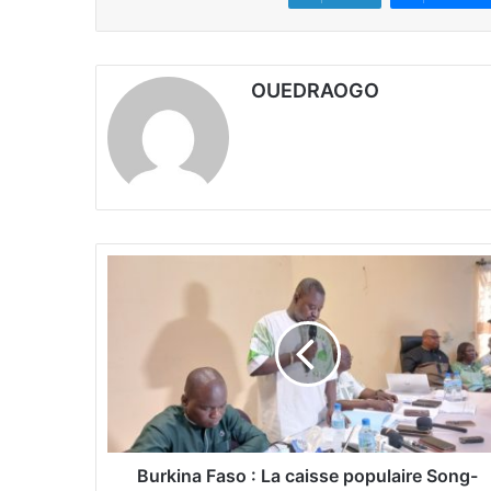
OUEDRAOGO
B
u
r
k
i
n
a
F
a
s
Burkina Faso : La caisse populaire Song-