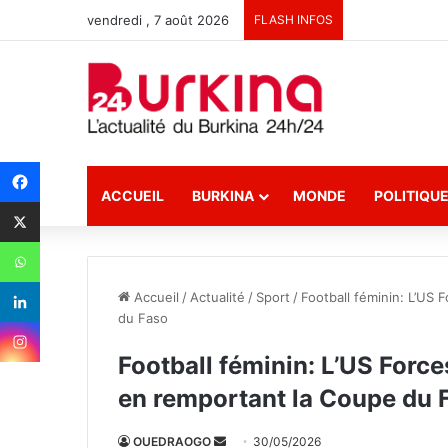
vendredi , 7 août 2026
FLASH INFOS
ACCUEIL
BURKINA
MONDE
POLITIQU
Accueil
/
Actualité
/
Sport
/
Football féminin: L’US
du Faso
Football féminin: L’US Forc
en remportant la Coupe du 
OUEDRAOGO
E
30/05/2026