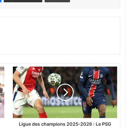
L
i
g
u
e
d
e
s
c
h
Ligue des champions 2025-2026 : Le PSG