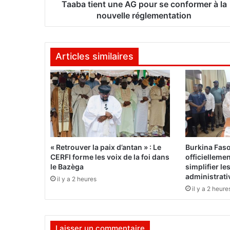
o
Taaba tient une AG pour se conformer à la
:
nouvelle réglementation
L
a
c
Articles similaires
a
i
s
s
e
p
o
p
u
« Retrouver la paix d’antan » : Le
Burkina Fas
l
CERFI forme les voix de la foi dans
officielleme
a
le Bazèga
simplifier l
i
administrati
il y a 2 heures
r
il y a 2 heure
e
S
o
Laisser un commentaire
n