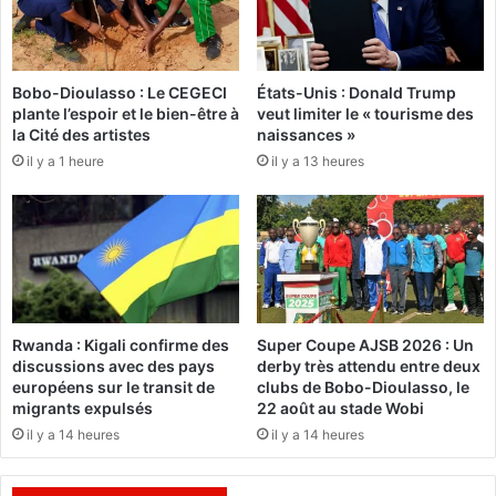
l
e
d
t
T
l
r
Bobo-Dioulasso : Le CEGECI
États-Unis : Donald Trump
a
u
plante l’espoir et le bien-être à
veut limiter le « tourisme des
n
m
la Cité des artistes
naissances »
c
p
il y a 1 heure
il y a 13 heures
e
a
m
f
e
f
n
i
t
r
d
m
'
e
u
q
Rwanda : Kigali confirme des
Super Coupe AJSB 2026 : Un
n
u
discussions avec des pays
derby très attendu entre deux
p
e
européens sur le transit de
clubs de Bobo-Dioulasso, le
r
l
migrants expulsés
22 août au stade Wobi
o
’
il y a 14 heures
il y a 14 heures
j
I
e
r
t
a