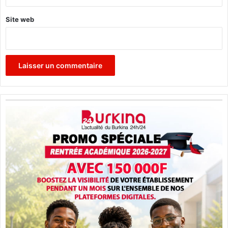
i
r
Site web
e