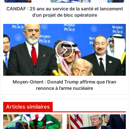
5
a
CANDAF : 25 ans au service de la santé et lancement
n
d'un projet de bloc opératoire
s
a
M
u
o
s
y
e
e
r
n
v
-
i
O
c
r
e
i
d
e
Moyen-Orient : Donald Trump affirme que l’Iran
e
n
renonce à l’arme nucléaire
l
t
a
:
s
D
Articles similaires
a
o
n
n
t
a
é