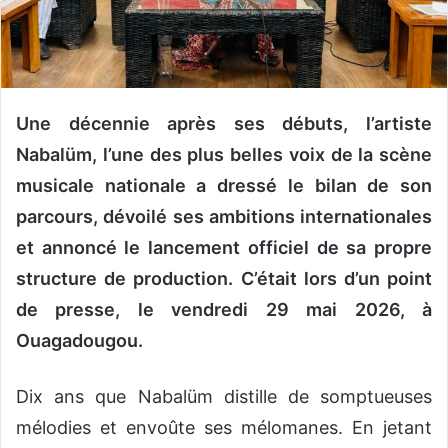
o
u
r
r
i
‎Une décennie après ses débuts, l’artiste
e
Nabalüm, l’une des plus belles voix de la scène
l
musicale nationale a dressé le bilan de son
parcours, dévoilé ses ambitions internationales
et annoncé le lancement officiel de sa propre
structure de production. C’était lors d’un point
de presse, le vendredi 29 mai 2026, à
Ouagadougou.
‎Dix ans que Nabalüm distille de somptueuses
mélodies et envoûte ses mélomanes. En jetant