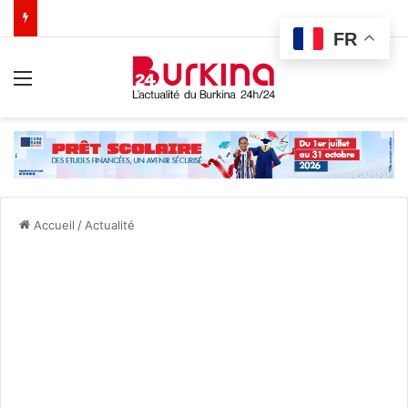
FR
Menu
Accueil
/
Actualité