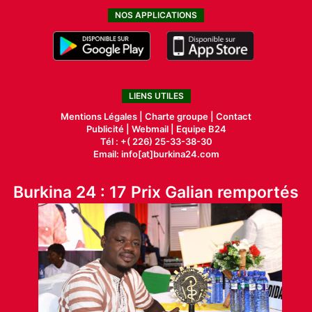
NOS APPLICATIONS
LIENS UTILES
Mentions Légales |
Charte groupe |
Contact
Publicité
|
Webmail |
Equipe B24
Tél : +( 226) 25-33-38-30
Email: info[at]burkina24.com
Burkina 24 : 17 Prix Galian remportés