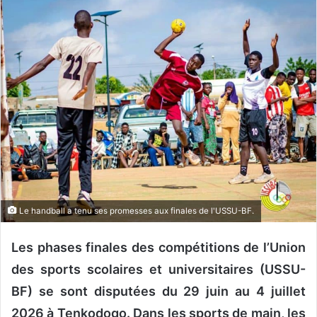
o
y
e
r
u
n
c
o
u
r
r
i
Le handball a tenu ses promesses aux finales de l'USSU-BF.
e
l
Les phases finales des compétitions de l’Union
des sports scolaires et universitaires (USSU-
BF) se sont disputées du 29 juin au 4 juillet
2026 à Tenkodogo. Dans les sports de main, les