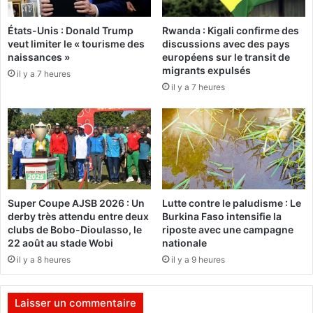
e
d
I
'
b
États-Unis : Donald Trump
Rwanda : Kigali confirme des
o
veut limiter le « tourisme des
discussions avec des pays
r
r
naissances »
européens sur le transit de
a
»
migrants expulsés
h
il y a 7 heures
:
il y a 7 heures
i
L
m
e
T
p
r
r
a
e
o
m
r
i
é
e
Super Coupe AJSB 2026 : Un
Lutte contre le paludisme : Le
a
r
derby très attendu entre deux
Burkina Faso intensifie la
p
o
clubs de Bobo-Dioulasso, le
riposte avec une campagne
p
u
22 août au stade Wobi
nationale
e
v
il y a 8 heures
il y a 9 heures
l
r
l
a
e
g
Laisser un commentaire
à
e