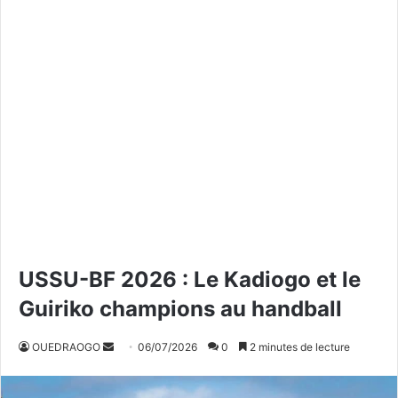
USSU-BF 2026 : Le Kadiogo et le
Guiriko champions au handball
OUEDRAOGO
E
06/07/2026
0
2 minutes de lecture
n
v