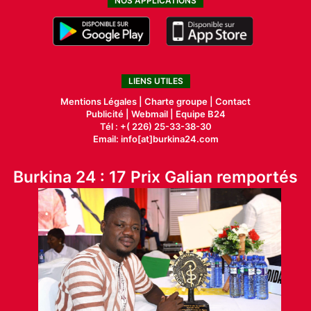
NOS APPLICATIONS
LIENS UTILES
Mentions Légales |
Charte groupe |
Contact
Publicité
|
Webmail |
Equipe B24
Tél : +( 226) 25-33-38-30
Email: info[at]burkina24.com
Burkina 24 : 17 Prix Galian remportés