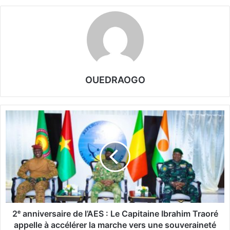
OUEDRAOGO
2
ᵉ
a
n
n
i
v
e
r
s
2ᵉ anniversaire de l’AES : Le Capitaine Ibrahim Traoré
a
appelle à accélérer la marche vers une souveraineté