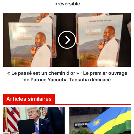
i
irréversible
r
e
«
d
L
e
e
l
p
’
a
A
s
E
s
S
é
:
e
L
s
« Le passé est un chemin d'or » : Le premier ouvrage
e
t
de Patrice Yacouba Tapsoba dédicacé
C
u
a
n
p
c
Articles similaires
i
h
t
e
a
m
i
i
n
n