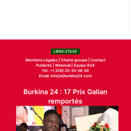
LIENS UTILES
Mentions Légales |
Charte groupe |
Contact
Publicité
|
Webmail |
Equipe B24
Tél : +( 226) 25-33-38-30
Email: info[at]burkina24.com
Burkina 24 : 17 Prix Galian
remportés