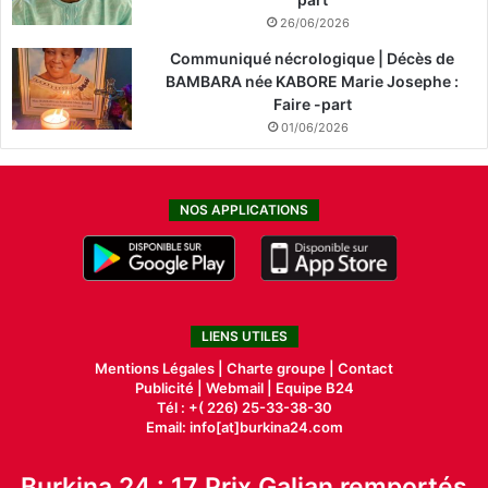
26/06/2026
Communiqué nécrologique | Décès de
BAMBARA née KABORE Marie Josephe :
Faire -part
01/06/2026
NOS APPLICATIONS
LIENS UTILES
Mentions Légales |
Charte groupe |
Contact
Publicité
|
Webmail |
Equipe B24
Tél : +( 226) 25-33-38-30
Email: info[at]burkina24.com
Burkina 24 : 17 Prix Galian remportés